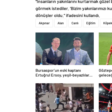
“İnsanların yakınlarını kurtarmak güzel
görmek istediler. ‘Bizim yakınlarımızı 
dönüşler oldu.” ifadesini kullandı.
Akpınar
Alan
Canlı
Eğitim
Köpe
Bursaspor’un eski kaptanı
Göztepe
Ertuğrul Ersoy, yeşil-beyazlılara
gelece
geri döndü