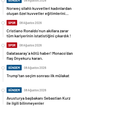
GÜNDEM
08 Ağustos 2026
Norweç silahlı kuvvetleri kadınlardan
oluşan özel kuvvetler eğitimlerini
başlattı.
SPOR
08 Ağustos 2026
Cristiano Ronaldo’nun akıllara zarar
tüm kariyerinin istatistiğini çıkardık !
SPOR
08 Ağustos 2026
Galatasaray’a kötü haber! Monaco’dan
flaş Onyekuru kararı.
GÜNDEM
08 Ağustos 2026
Trump’tan seçim sonrası ilk mülakat
GÜNDEM
08 Ağustos 2026
Avusturya başbakanı Sebastian Kurz
ile ilgili bilinmeyenler