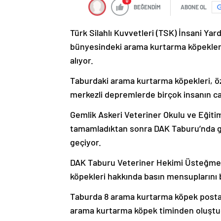
0
BEĞENDİM
ABONE OL
Türk Silahlı Kuvvetleri (TSK) İnsani Y
bünyesindeki arama kurtarma köpekleri,
alıyor.
Taburdaki arama kurtarma köpekleri, 
merkezli depremlerde birçok insanın can
Gemlik Askeri Veteriner Okulu ve Eğiti
tamamladıktan sonra DAK Taburu’nda gö
geçiyor.
DAK Taburu Veteriner Hekimi Üsteğmen
köpekleri hakkında basın mensuplarını b
Taburda 8 arama kurtarma köpek posta
arama kurtarma köpek timinden oluştu