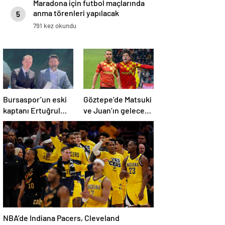
Maradona için futbol maçlarında
anma törenleri yapılacak
5
791 kez okundu
Bursaspor’un eski
Göztepe’de Matsuki
kaptanı Ertuğrul
ve Juan’ın geleceği
Ersoy, yeşil-
merak konusu
beyazlılara geri
döndü
NBA’de Indiana Pacers, Cleveland