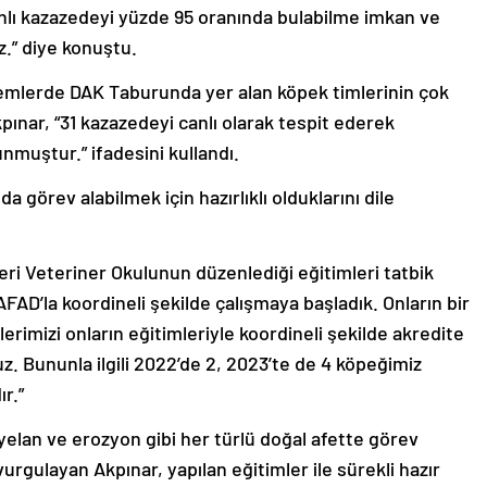
anlı kazazedeyi yüzde 95 oranında bulabilme imkan ve
z.” diye konuştu.
lerde DAK Taburunda yer alan köpek timlerinin çok
kpınar, “31 kazazedeyi canlı olarak tespit ederek
nmuştur.” ifadesini kullandı.
a görev alabilmek için hazırlıklı olduklarını dile
ri Veteriner Okulunun düzenlediği eğitimleri tatbik
AD’la koordineli şekilde çalışmaya başladık. Onların bir
lerimizi onların eğitimleriyle koordineli şekilde akredite
z. Bununla ilgili 2022’de 2, 2023’te de 4 köpeğimiz
r.”
elan ve erozyon gibi her türlü doğal afette görev
rgulayan Akpınar, yapılan eğitimler ile sürekli hazır