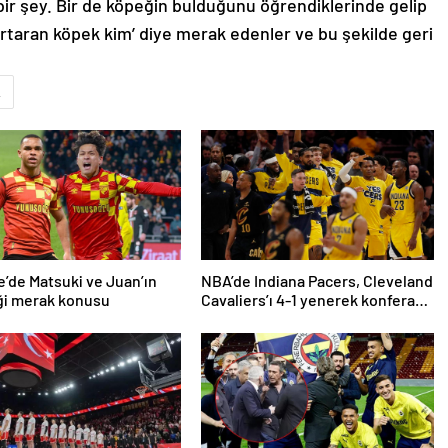
 bir şey. Bir de köpeğin bulduğunu öğrendiklerinde gelip
kurtaran köpek kim’ diye merak edenler ve bu şekilde geri
k
’de Matsuki ve Juan’ın
NBA’de Indiana Pacers, Cleveland
ği merak konusu
Cavaliers’ı 4-1 yenerek konferans
finaline yükseldi