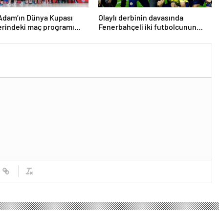
Adam’ın Dünya Kupası
Olaylı derbinin davasında
erindeki maç programı
Fenerbahçeli iki futbolcunun
du
zorla getirilmesi hükmedildi!