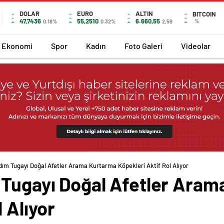
DOLAR
EURO
ALTIN
BITCOIN
47,7436
55,2510
6.660,55
%
0.18%
0.32%
2,59
Ekonomi
Spor
Kadın
Foto Galeri
Videolar
dım Tugayı Doğal Afetler Arama Kurtarma Köpekleri Aktif Rol Alıyor
 Tugayı Doğal Afetler Ara
 Alıyor