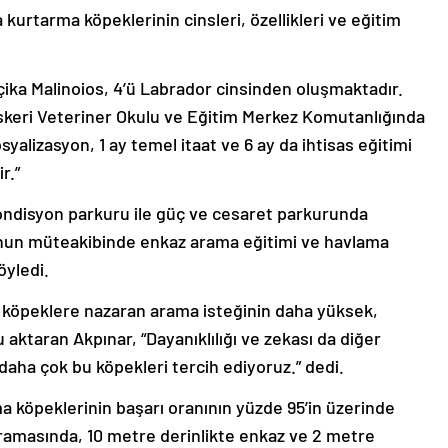
urtarma köpeklerinin cinsleri, özellikleri ve eğitim
çika Malinoios, 4’ü Labrador cinsinden oluşmaktadır.
Askeri Veteriner Okulu ve Eğitim Merkez Komutanlığında
syalizasyon, 1 ay temel itaat ve 6 ay da ihtisas eğitimi
r.”
ondisyon parkuru ile güç ve cesaret parkurunda
bunun müteakibinde enkaz arama eğitimi ve havlama
öyledi.
er köpeklere nazaran arama isteğinin daha yüksek,
ktaran Akpınar, “Dayanıklılığı ve zekası da diğer
aha çok bu köpekleri tercih ediyoruz.” dedi.
a köpeklerinin başarı oranının yüzde 95’in üzerinde
ramasında, 10 metre derinlikte enkaz ve 2 metre