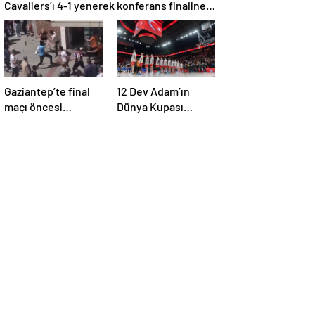
Cavaliers’ı 4-1 yenerek konferans finaline
yükseldi
Gaziantep’te final
12 Dev Adam’ın
maçı öncesi
Dünya Kupası
taraftarlar arasında
elemelerindeki maç
tartışma çıktı
programı belli oldu