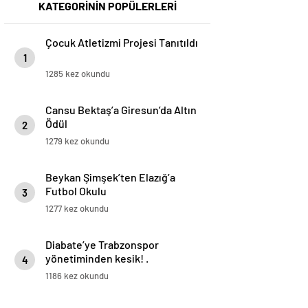
KATEGORİNİN POPÜLERLERİ
Çocuk Atletizmi Projesi Tanıtıldı
1
1285 kez okundu
Cansu Bektaş’a Giresun’da Altın
Ödül
2
1279 kez okundu
Beykan Şimşek’ten Elazığ’a
Futbol Okulu
3
1277 kez okundu
Diabate’ye Trabzonspor
yönetiminden kesik! .
4
1186 kez okundu