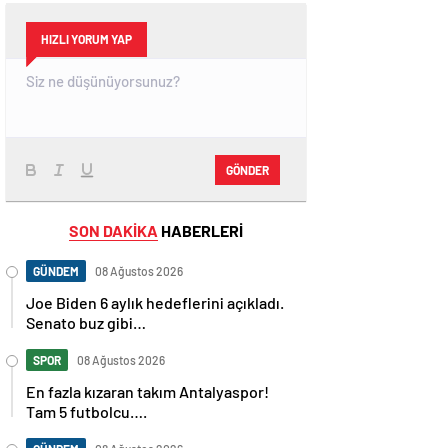
HIZLI YORUM YAP
GÖNDER
SON DAKİKA
HABERLERİ
GÜNDEM
08 Ağustos 2026
Joe Biden 6 aylık hedeflerini açıkladı.
Senato buz gibi…
SPOR
08 Ağustos 2026
En fazla kızaran takım Antalyaspor!
Tam 5 futbolcu….