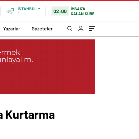
İMSAK'A
İSTANBUL
02:00
KALAN SÜRE
°
Yazarlar
Gazeteler
ma Kurtarma