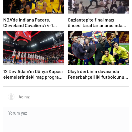
NBA’de Indiana Pacers,
Gaziantep’te final maçı
Cleveland Cavaliers’ı 4-1
öncesi taraftarlar arasında
yenerek konferans finaline
tartışma çıktı
yükseldi
12 Dev Adam’ın Dünya Kupası
Olaylı derbinin davasında
elemelerindeki maç programı
Fenerbahçeli iki futbolcunun
belli oldu
zorla getirilmesi hükmedildi!