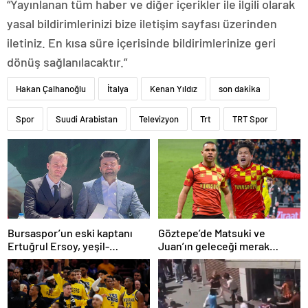
“Yayınlanan tüm haber ve diğer içerikler ile ilgili olarak
yasal bildirimlerinizi bize iletişim sayfası üzerinden
iletiniz. En kısa süre içerisinde bildirimlerinize geri
dönüş sağlanılacaktır.”
Hakan Çalhanoğlu
İtalya
Kenan Yıldız
son dakika
Spor
Suudi Arabistan
Televizyon
Trt
TRT Spor
Bursaspor’un eski kaptanı
Göztepe’de Matsuki ve
Ertuğrul Ersoy, yeşil-
Juan’ın geleceği merak
beyazlılara geri döndü
konusu