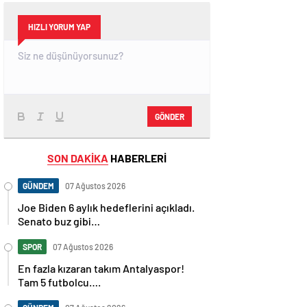
HIZLI YORUM YAP
GÖNDER
SON DAKİKA
HABERLERİ
GÜNDEM
07 Ağustos 2026
Joe Biden 6 aylık hedeflerini açıkladı.
Senato buz gibi…
SPOR
07 Ağustos 2026
En fazla kızaran takım Antalyaspor!
Tam 5 futbolcu….