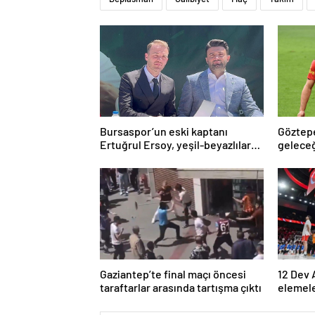
Bursaspor’un eski kaptanı
Göztepe
Ertuğrul Ersoy, yeşil-beyazlılara
gelece
geri döndü
Gaziantep’te final maçı öncesi
12 Dev 
taraftarlar arasında tartışma çıktı
elemel
belli ol