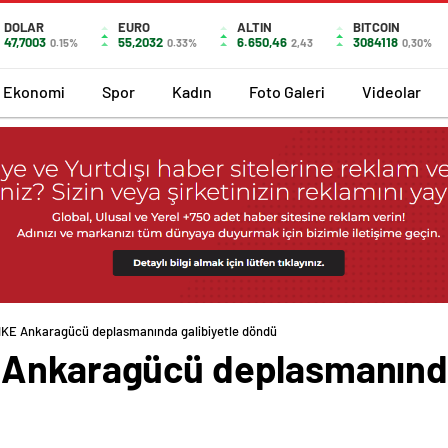
DOLAR
EURO
ALTIN
BITCOIN
47,7003
55,2032
6.650,46
3084118
0.15%
0.33%
2,43
0,30%
Ekonomi
Spor
Kadın
Foto Galeri
Videolar
MKE Ankaragücü deplasmanında galibiyetle döndü
Ankaragücü deplasmanında