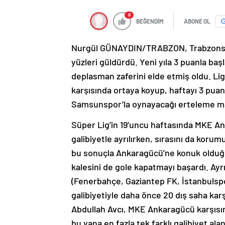
0
BEĞENDİM
ABONE OL
Nurgül GÜNAYDIN/TRABZON, Trabzonsp
yüzleri güldürdü. Yeni yıla 3 puanla baş
deplasman zaferini elde etmiş oldu. Li
karşısında ortaya koyup, haftayı 3 puanl
Samsunspor’la oynayacağı erteleme maç
Süper Lig’in 19’uncu haftasında MKE A
galibiyetle ayrılırken, sırasını da kor
bu sonuçla Ankaragücü’ne konuk olduğu 
kalesini de gole kapatmayı başardı. Ayr
(Fenerbahçe, Gaziantep FK, İstanbuls
galibiyetiyle daha önce 20 dış saha karş
Abdullah Avcı, MKE Ankaragücü karşısın
bu yana en fazla tek farklı galibiyet alan