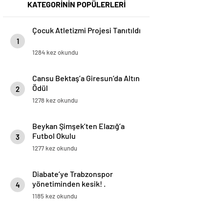
KATEGORİNİN POPÜLERLERİ
Çocuk Atletizmi Projesi Tanıtıldı
1
1284 kez okundu
Cansu Bektaş’a Giresun’da Altın
Ödül
2
1278 kez okundu
Beykan Şimşek’ten Elazığ’a
Futbol Okulu
3
1277 kez okundu
Diabate’ye Trabzonspor
yönetiminden kesik! .
4
1185 kez okundu