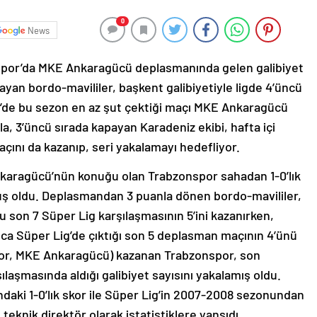
0
News
or’da MKE Ankaragücü deplasmanında gelen galibiyet
layan bordo-mavililer, başkent galibiyetiyle ligde 4’üncü
g’de bu sezon en az şut çektiği maçı MKE Ankaragücü
a, 3’üncü sırada kapayan Karadeniz ekibi, hafta içi
ını da kazanıp, seri yakalamayı hedefliyor.
nkaragücü’nün konuğu olan Trabzonspor sahadan 1-0’lık
umuş oldu. Deplasmandan 3 puanla dönen bordo-mavililer,
son 7 Süper Lig karşılaşmasının 5’ini kazanırken,
ıca Süper Lig’de çıktığı son 5 deplasman maçının 4’ünü
por, MKE Ankaragücü) kazanan Trabzonspor, son
ılaşmasında aldığı galibiyet sayısını yakalamış oldu.
daki 1-0’lık skor ile Süper Lig’in 2007-2008 sezonundan
 teknik direktör olarak istatistiklere yansıdı.