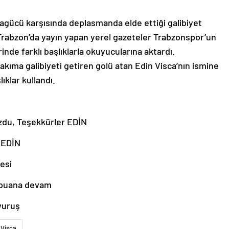
ücü karşısında deplasmanda elde ettiği galibiyet
 Trabzon’da yayın yapan yerel gazeteler Trabzonspor’un
nde farklı başlıklarla okuyucularına aktardı.
akıma galibiyeti getiren golü atan Edin Visca’nın ismine
ıklar kullandı.
ozdu, Teşekkürler EDİN
 EDİN
yesi
 puana devam
vuruş
Visca