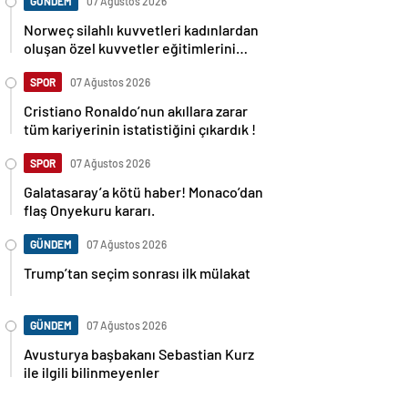
GÜNDEM
07 Ağustos 2026
Norweç silahlı kuvvetleri kadınlardan
oluşan özel kuvvetler eğitimlerini
başlattı.
SPOR
07 Ağustos 2026
Cristiano Ronaldo’nun akıllara zarar
tüm kariyerinin istatistiğini çıkardık !
SPOR
07 Ağustos 2026
Galatasaray’a kötü haber! Monaco’dan
flaş Onyekuru kararı.
GÜNDEM
07 Ağustos 2026
Trump’tan seçim sonrası ilk mülakat
GÜNDEM
07 Ağustos 2026
Avusturya başbakanı Sebastian Kurz
ile ilgili bilinmeyenler