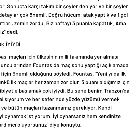
 Sonuçta karşı takım bir şeyler deniyor ve bir şeyler
detaylar çok önemli. Doğru hücum, atak yaptık ve 1 gol
rtları, zemin zordu. Biz haftayı 3 puanla kapattık. Ama
z” dedi.
K İYİYDİ
ı maçları için ülkesinin milli takımında yer alması
yuncularından Fountas da maç sonu yaptığı açıklamada
i için önemli olduğunu söyledi. Fountas, “Yeni yılda ilk
kü ilk maçlar her zaman zor olur. 3 puanı aldığımız için
biyetle başlamak çok iyiydi. Bu sene benim Trabzon’da
çalışıyorum ve her seferinde yüzde yüzümü vermek
 ve bütün maçları kazanmamız gerekiyor. Kendi
yi oynamak istiyorum. İyi oynarsanız hem kendinize
rdımcı oluyorsunuz” diye konuştu.