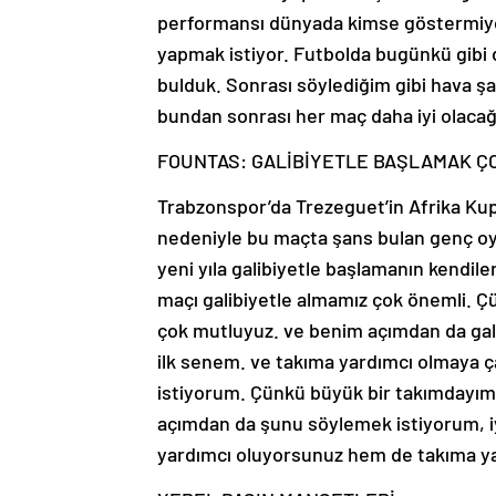
performansı dünyada kimse göstermiyor.
yapmak istiyor. Futbolda bugünkü gibi 
bulduk. Sonrası söylediğim gibi hava şa
bundan sonrası her maç daha iyi olacağı
FOUNTAS: GALİBİYETLE BAŞLAMAK ÇO
Trabzonspor’da Trezeguet’in Afrika Kupas
nedeniyle bu maçta şans bulan genç o
yeni yıla galibiyetle başlamanın kendiler
maçı galibiyetle almamız çok önemli. Çün
çok mutluyuz. ve benim açımdan da gali
ilk senem. ve takıma yardımcı olmaya 
istiyorum. Çünkü büyük bir takımdayım
açımdan da şunu söylemek istiyorum, i
yardımcı oluyorsunuz hem de takıma ya