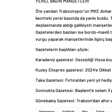
YEREL BASIN MANŞETLERİ
Öte yandan Trabzonspor’un MKE Ankarag
kentteki yerel basında da yankı buldu.
deplasmanda aldığı galibiyeti manşetleri
Gazetelerden bazıları ise bordo-mavili t
vurgu yaparak manşetlerinde ilginç başl
Gazetelerin başlıkları şöyle:
Karadeniz gazetesi: Sessizliği Visca b
Kuzey Ekspres gazetesi: 2024’e Dikkat
Taka Gazetesi: Fırtına’dan yeni yıl hedi
Sonnokta Gazetesi: Başkent’e selam 3
Günebakış Gazetesi: Trabzon’dan altın 
Deplasman
Galibiyet
Maç
Takım