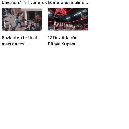
Cavaliers’ı 4-1 yenerek konferans finaline
yükseldi
Gaziantep’te final
12 Dev Adam’ın
maçı öncesi
Dünya Kupası
taraftarlar arasında
elemelerindeki maç
tartışma çıktı
programı belli oldu