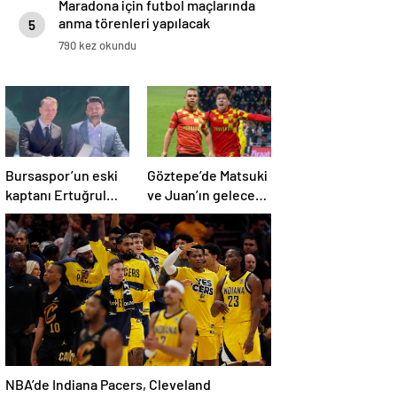
Maradona için futbol maçlarında
anma törenleri yapılacak
5
790 kez okundu
Bursaspor’un eski
Göztepe’de Matsuki
kaptanı Ertuğrul
ve Juan’ın geleceği
Ersoy, yeşil-
merak konusu
beyazlılara geri
döndü
NBA’de Indiana Pacers, Cleveland