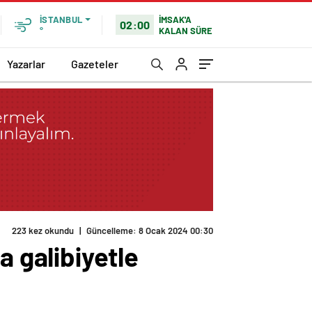
İMSAK'A
İSTANBUL
02:00
KALAN SÜRE
°
Yazarlar
Gazeteler
223 kez okundu
|
Güncelleme: 8 Ocak 2024 00:30
 galibiyetle