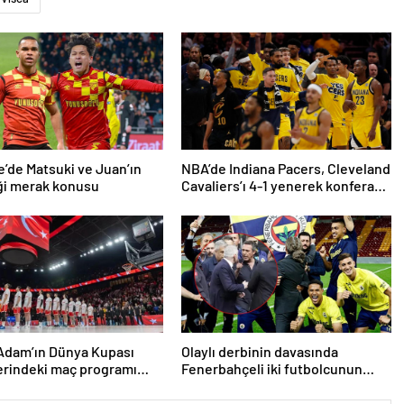
’de Matsuki ve Juan’ın
NBA’de Indiana Pacers, Cleveland
ği merak konusu
Cavaliers’ı 4-1 yenerek konferans
finaline yükseldi
Adam’ın Dünya Kupası
Olaylı derbinin davasında
erindeki maç programı
Fenerbahçeli iki futbolcunun
du
zorla getirilmesi hükmedildi!