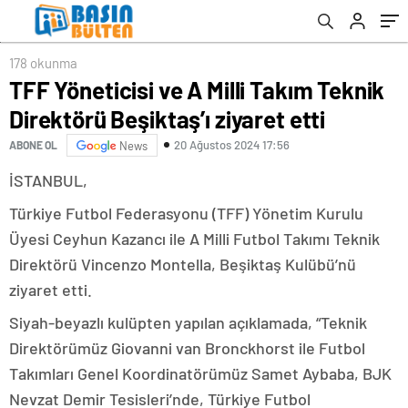
178 okunma
TFF Yöneticisi ve A Milli Takım Teknik
Direktörü Beşiktaş’ı ziyaret etti
20 Ağustos 2024 17:56
ABONE OL
News
İSTANBUL,
Türkiye Futbol Federasyonu (TFF) Yönetim Kurulu
Üyesi Ceyhun Kazancı ile A Milli Futbol Takımı Teknik
Direktörü Vincenzo Montella, Beşiktaş Kulübü’nü
ziyaret etti.
Siyah-beyazlı kulüpten yapılan açıklamada, “Teknik
Direktörümüz Giovanni van Bronckhorst ile Futbol
Takımları Genel Koordinatörümüz Samet Aybaba, BJK
Nevzat Demir Tesisleri’nde, Türkiye Futbol