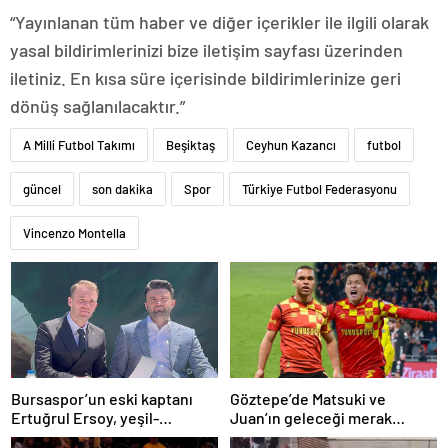
“Yayınlanan tüm haber ve diğer içerikler ile ilgili olarak
yasal bildirimlerinizi bize iletişim sayfası üzerinden
iletiniz. En kısa süre içerisinde bildirimlerinize geri
dönüş sağlanılacaktır.”
A Milli Futbol Takımı
Beşiktaş
Ceyhun Kazancı
futbol
güncel
son dakika
Spor
Türkiye Futbol Federasyonu
Vincenzo Montella
Bursaspor’un eski kaptanı
Göztepe’de Matsuki ve
Ertuğrul Ersoy, yeşil-
Juan’ın geleceği merak
beyazlılara geri döndü
konusu