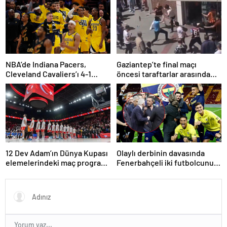
NBA’de Indiana Pacers,
Gaziantep’te final maçı
Cleveland Cavaliers’ı 4-1
öncesi taraftarlar arasında
yenerek konferans finaline
tartışma çıktı
yükseldi
12 Dev Adam’ın Dünya Kupası
Olaylı derbinin davasında
elemelerindeki maç programı
Fenerbahçeli iki futbolcunun
belli oldu
zorla getirilmesi hükmedildi!