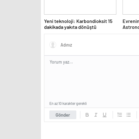
Yeni teknoloji: Karbondioksit 15
Evrenin
dakikada yakıta dönüştü
Astrono
sürdü
En az 10 karakter gerekli
Gönder