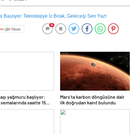
0
News
taşı yağmuru başlıyor:
Mars’ta karbon döngüsüne dair
 semalarında saatte 15
ilk doğrudan kanıt bulundu
kayması görülebilecek