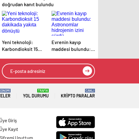
doğrudan kanıt bulundu
Yeni teknoloji:
Evrenin kayıp
Karbondioksit 15
maddesi bulundu:
dakikada yakıta
Astronomlar
dönüştü
hidrojenin izini
sürdü
KONOMİ
TRAFİK
CANLI
TELER
YOL DURUMU
KRIPTO PARALAR
Üye Giriş
Üye Kayıt
Şifremi Unuttum