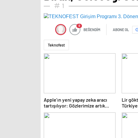
1
0
BEĞENDİM
ABONE OL
Teknofest
Apple’ın yeni yapay zeka aracı
Lir gök
tartışılıyor: Gözlerimize artık
Türkiye
güvenebilir miyiz?
yıldız 