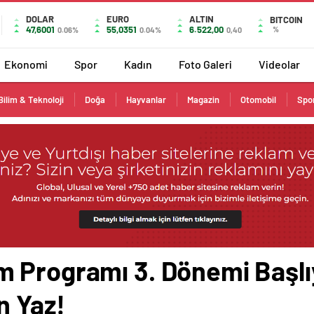
DOLAR
EURO
ALTIN
BITCOIN
47,6001
55,0351
6.522,00
%
0.06%
0.04%
0,40
Ekonomi
Spor
Kadın
Foto Galeri
Videolar
Bilim & Teknoloji
Doğa
Hayvanlar
Magazin
Otomobil
Spo
 Programı 3. Dönemi Başlıy
n Yaz!