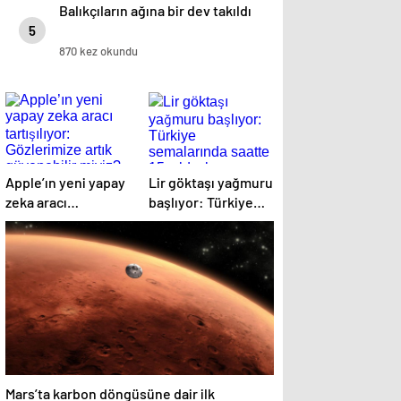
Balıkçıların ağına bir dev takıldı
5
870 kez okundu
Apple’ın yeni yapay
Lir göktaşı yağmuru
zeka aracı
başlıyor: Türkiye
tartışılıyor:
semalarında saatte
Gözlerimize artık
15 yıldız kayması
güvenebilir miyiz?
görülebilecek
Mars’ta karbon döngüsüne dair ilk