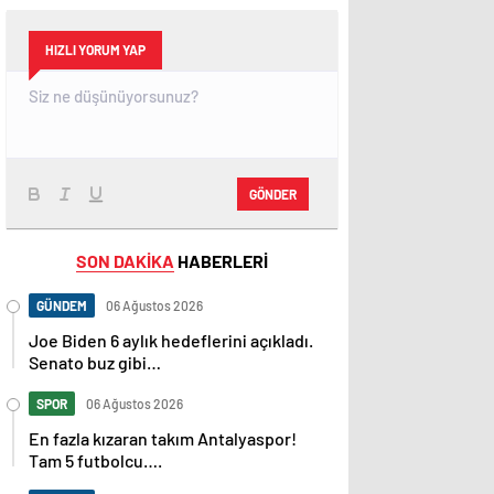
HIZLI YORUM YAP
GÖNDER
SON DAKİKA
HABERLERİ
GÜNDEM
06 Ağustos 2026
Joe Biden 6 aylık hedeflerini açıkladı.
Senato buz gibi…
SPOR
06 Ağustos 2026
En fazla kızaran takım Antalyaspor!
Tam 5 futbolcu….