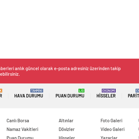
berleri anlık güncel olarak e-posta adresiniz üzerinden takip
ebilirsiniz.
K
TAHMİNİ
LİG
EKONOMİ
E
R
HAVA DURUMU
PUAN DURUMU
HISSELER
PARI
Canlı Borsa
Altınlar
Foto Galeri
Namaz Vakitleri
Dövizler
Video Galeri
Puan Durumu
Hisseler
Yazarlar