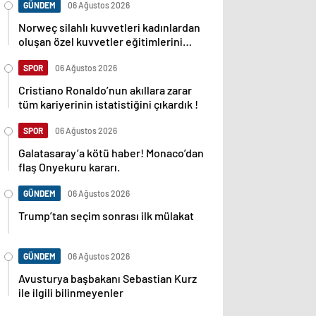
GÜNDEM
06 Ağustos 2026
Norweç silahlı kuvvetleri kadınlardan
oluşan özel kuvvetler eğitimlerini
başlattı.
SPOR
06 Ağustos 2026
Cristiano Ronaldo’nun akıllara zarar
tüm kariyerinin istatistiğini çıkardık !
SPOR
06 Ağustos 2026
Galatasaray’a kötü haber! Monaco’dan
flaş Onyekuru kararı.
GÜNDEM
06 Ağustos 2026
Trump’tan seçim sonrası ilk mülakat
GÜNDEM
06 Ağustos 2026
Avusturya başbakanı Sebastian Kurz
ile ilgili bilinmeyenler