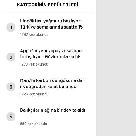
KATEGORİNİN POPÜLERLERİ
Lir göktaşı yağmuru başlıyor:
Türkiye semalarında saatte 15
1
yıldız kayması görülebilecek
1292 kez okundu
Apple’ın yeni yapay zeka aracı
tartışılıyor: Gözlerimize artık
2
güvenebilir miyiz?
1270 kez okundu
Mars’ta karbon döngüsüne dair
ilk doğrudan kanıt bulundu
3
1226 kez okundu
Balıkçıların ağına bir dev takıldı
4
880 kez okundu