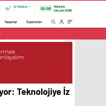
İSTANBUL
İMSAK'A
02:00
°
KALAN SÜRE
Yazarlar
Gazeteler
r
or: Teknolojiye İz