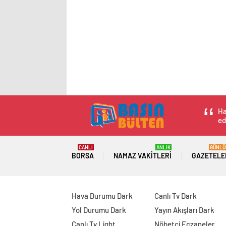
Ha
ed
CANLI
ANLIK
GÜNLÜ
BORSA
NAMAZ VAKITLERI
GAZETELE
Hava Durumu Dark
Canlı Tv Dark
Yol Durumu Dark
Yayın Akışları Dark
Canlı Tv Light
Nöbetçi Eczaneler