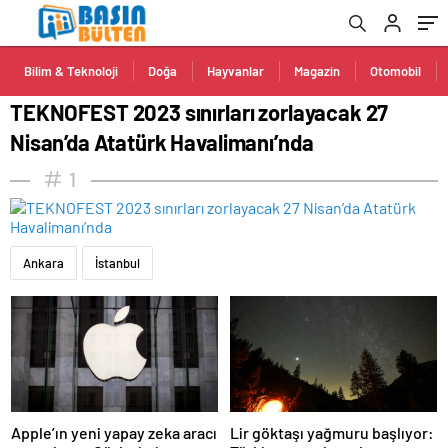
Bilim & Teknoloji
Doğa
Hayvanlar
Magazin
Otomobil
TEKNOFEST 2023 sınırları zorlayacak 27
Nisan’da Atatürk Havalimanı’nda
1
Ankara
İstanbul
Apple’ın yeni yapay zeka aracı
Lir göktaşı yağmuru başlıyor: