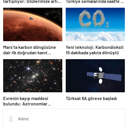
tartışılıyor: Gözlerimize artık
Türkiye semalarında saatte 15
güvenebilir miyiz?
yıldız kayması görülebilecek
Mars’ta karbon döngüsüne
Yeni teknoloji: Karbondioksit
dair ilk doğrudan kanıt
15 dakikada yakıta dönüştü
bulundu
Evrenin kayıp maddesi
Türksat 6A göreve başladı
bulundu: Astronomlar
hidrojenin izini sürdü