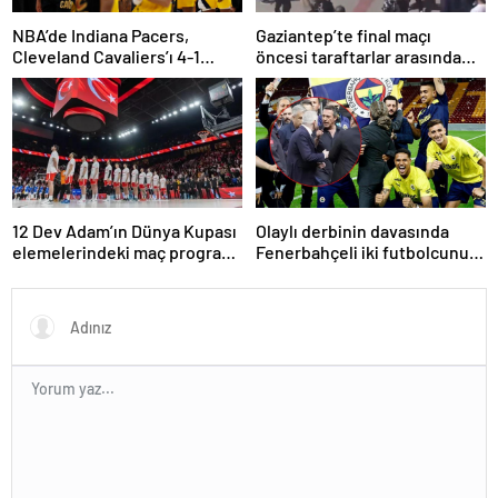
NBA’de Indiana Pacers,
Gaziantep’te final maçı
Cleveland Cavaliers’ı 4-1
öncesi taraftarlar arasında
yenerek konferans finaline
tartışma çıktı
yükseldi
12 Dev Adam’ın Dünya Kupası
Olaylı derbinin davasında
elemelerindeki maç programı
Fenerbahçeli iki futbolcunun
belli oldu
zorla getirilmesi hükmedildi!