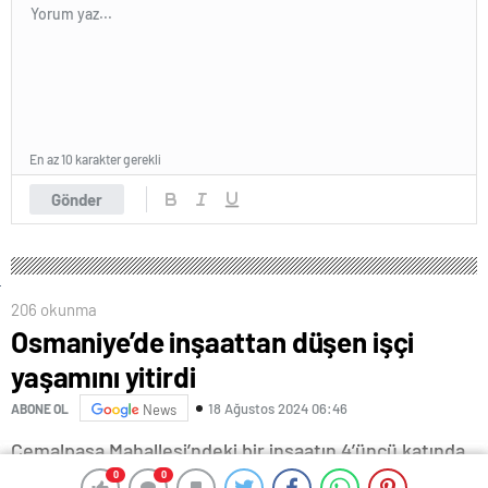
En az 10 karakter gerekli
Gönder
206 okunma
Osmaniye’de inşaattan düşen işçi
yaşamını yitirdi
18 Ağustos 2024 06:46
ABONE OL
News
Cemalpaşa Mahallesi’ndeki bir inşaatın 4’üncü katında
0
0
0
0
çalışan Rıdvan Çalkovan (36), dengesini kaybederek