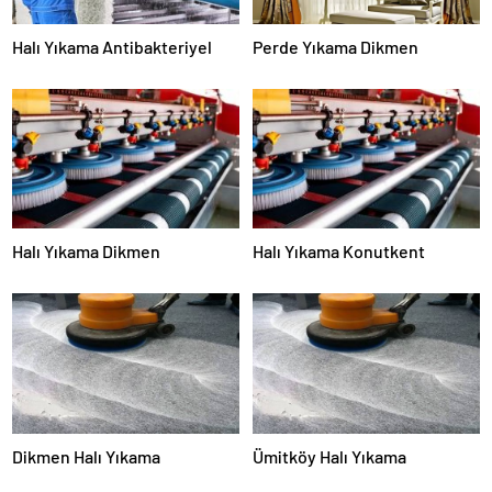
Halı Yıkama Antibakteriyel
Perde Yıkama Dikmen
Halı Yıkama Dikmen
Halı Yıkama Konutkent
Dikmen Halı Yıkama
Ümitköy Halı Yıkama