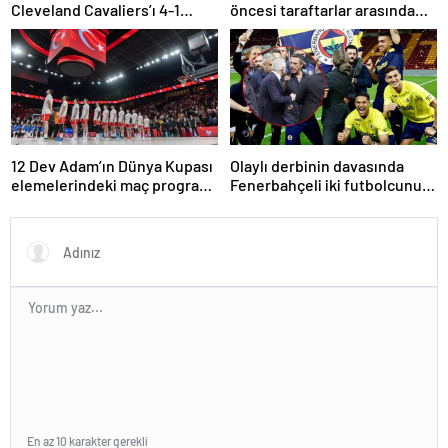
Cleveland Cavaliers’ı 4-1
öncesi taraftarlar arasında
yenerek konferans finaline
tartışma çıktı
yükseldi
12 Dev Adam’ın Dünya Kupası
Olaylı derbinin davasında
elemelerindeki maç programı
Fenerbahçeli iki futbolcunun
belli oldu
zorla getirilmesi hükmedildi!
En az 10 karakter gerekli