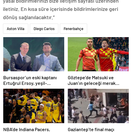
yasal bildirimlerinizi bize iletişim sayfası üzerinden
iletiniz. En kısa süre içerisinde bildirimlerinize geri
dönüş sağlanılacaktır.”
Aston Villa
Diego Carlos
Fenerbahçe
Bursaspor’un eski kaptanı
Göztepe’de Matsuki ve
Ertuğrul Ersoy, yeşil-
Juan’ın geleceği merak
beyazlılara geri döndü
konusu
NBA’de Indiana Pacers,
Gaziantep’te final maçı