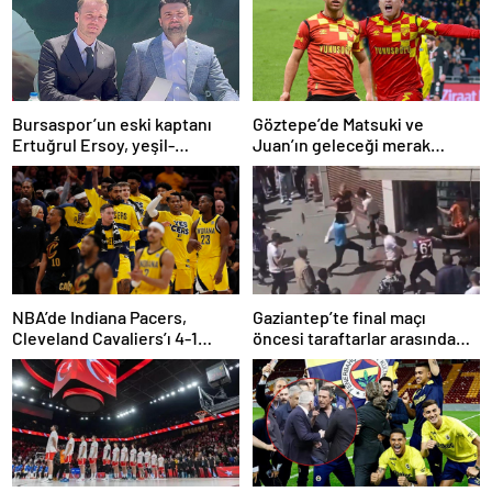
Bursaspor’un eski kaptanı
Göztepe’de Matsuki ve
Ertuğrul Ersoy, yeşil-
Juan’ın geleceği merak
beyazlılara geri döndü
konusu
NBA’de Indiana Pacers,
Gaziantep’te final maçı
Cleveland Cavaliers’ı 4-1
öncesi taraftarlar arasında
yenerek konferans finaline
tartışma çıktı
yükseldi