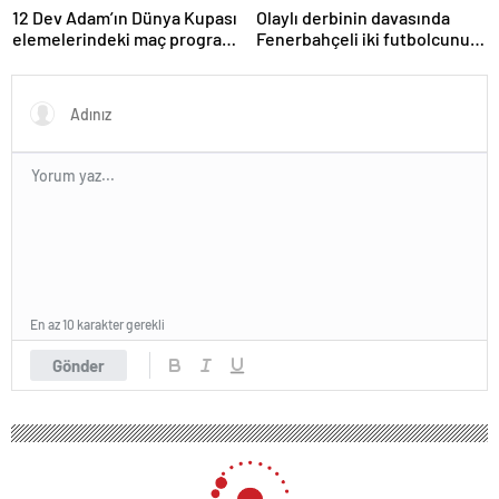
12 Dev Adam’ın Dünya Kupası
Olaylı derbinin davasında
elemelerindeki maç programı
Fenerbahçeli iki futbolcunun
belli oldu
zorla getirilmesi hükmedildi!
En az 10 karakter gerekli
Gönder