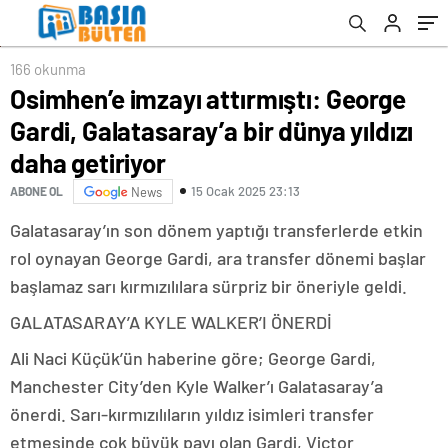
166 okunma
Osimhen’e imzayı attırmıştı: George
Gardi, Galatasaray’a bir dünya yıldızı
daha getiriyor
15 Ocak 2025 23:13
ABONE OL
News
Galatasaray’ın son dönem yaptığı transferlerde etkin
rol oynayan George Gardi, ara transfer dönemi başlar
başlamaz sarı kırmızılılara sürpriz bir öneriyle geldi.
GALATASARAY’A KYLE WALKER’I ÖNERDİ
Ali Naci Küçük’ün haberine göre; George Gardi,
Manchester City’den Kyle Walker’ı Galatasaray’a
önerdi. Sarı-kırmızılıların yıldız isimleri transfer
etmesinde çok büyük payı olan Gardi, Victor