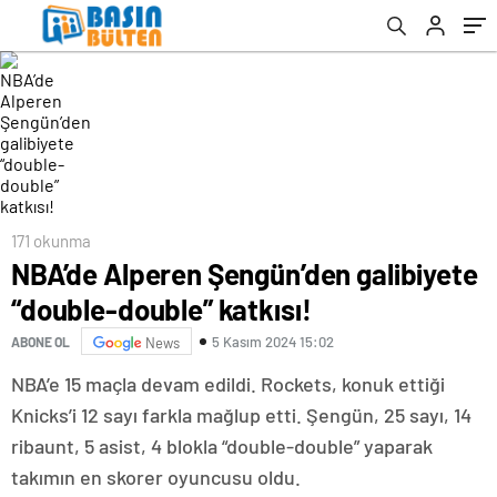
171 okunma
NBA’de Alperen Şengün’den galibiyete
“double-double” katkısı!
5 Kasım 2024 15:02
ABONE OL
News
NBA’e 15 maçla devam edildi. Rockets, konuk ettiği
Knicks’i 12 sayı farkla mağlup etti. Şengün, 25 sayı, 14
ribaunt, 5 asist, 4 blokla “double-double” yaparak
takımın en skorer oyuncusu oldu.