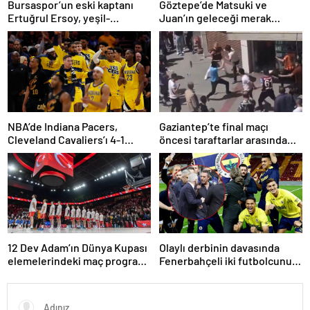
Bursaspor’un eski kaptanı
Göztepe’de Matsuki ve
Ertuğrul Ersoy, yeşil-
Juan’ın geleceği merak
beyazlılara geri döndü
konusu
NBA’de Indiana Pacers,
Gaziantep’te final maçı
Cleveland Cavaliers’ı 4-1
öncesi taraftarlar arasında
yenerek konferans finaline
tartışma çıktı
yükseldi
12 Dev Adam’ın Dünya Kupası
Olaylı derbinin davasında
elemelerindeki maç programı
Fenerbahçeli iki futbolcunun
belli oldu
zorla getirilmesi hükmedildi!