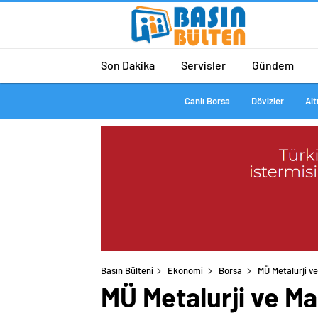
Son Dakika
Servisler
Gündem
Canlı Borsa
Dövizler
Alt
Basın Bülteni
Ekonomi
Borsa
MÜ Metalurji v
MÜ Metalurji ve M