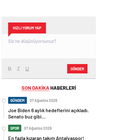
HIZLI YORUM YAP
GÖNDER
SON DAKİKA
HABERLERİ
GÜNDEM
07 Ağustos 2026
Joe Biden 6 aylık hedeflerini açıkladı.
Senato buz gibi…
SPOR
07 Ağustos 2026
En fazla kızaran takım Antalyaspor!