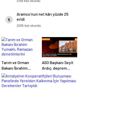
2156 kez okundu
Aramco’nun net kârı yüzde 25
eridi
5
2035 kez okundu
Tarım ve Orman
ASO Başkanı Seyit
Bakanı İbrahim
Ardıç, deprem
Yumaklı, Ramazan
bölgesindeki kadın
denetimlerini
girişimcilerin
sıklaştırdıklarını
desteklenmesi
açıkladı
gerektiğini
vurguladı