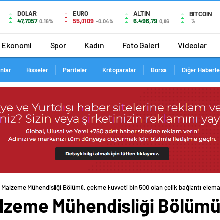
DOLAR
EURO
ALTIN
BITCOIN
47,7057
55,0109
6.496,79
%
0.16%
-0.04%
0,06
Ekonomi
Spor
Kadın
Foto Galeri
Videolar
ınlar
Hisseler
Pariteler
Kritoparalar
Borsa
Diğer Haberle
e Malzeme Mühendisliği Bölümü, çekme kuvveti bin 500 olan çelik bağlantı eleman
alzeme Mühendisliği Bölümü