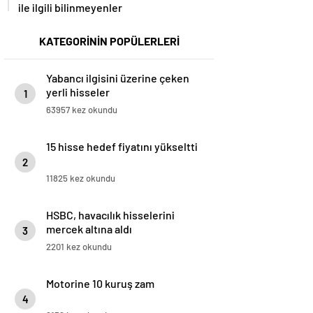
ile ilgili bilinmeyenler
KATEGORİNİN POPÜLERLERİ
Yabancı ilgisini üzerine çeken
yerli hisseler
1
63957 kez okundu
15 hisse hedef fiyatını yükseltti
2
11825 kez okundu
HSBC, havacılık hisselerini
mercek altına aldı
3
2201 kez okundu
Motorine 10 kuruş zam
4