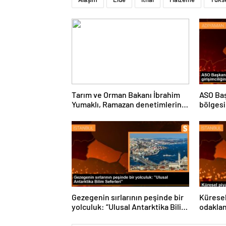
Tarım ve Orman Bakanı İbrahim
ASO Baş
Yumaklı, Ramazan denetimlerini
bölgesi
sıklaştırdıklarını açıkladı
destekl
vurgula
Gezegenin sırlarının peşinde bir
Küresel
yolculuk: “Ulusal Antarktika Bilim
odakla
Seferleri”