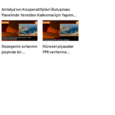
Antalya’nın Kooperatifçileri Buluşması
Panelinde Yerelden Kalkınma İçin Yapılması
Gerekenler Tartışıldı
Gezegenin sırlarının
Küresel piyasalar
peşinde bir
PMI verilerine
yolculuk: “Ulusal
odaklandı
Antarktika Bilim
Seferleri”