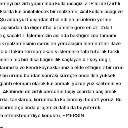
emeyi biz zırh yapımında kullanacağız, ZTP’lerde (Zırhlı
klarda kullanılabilecek bir malzeme. Asıl kullanılacağı ve
Şu anda yurt dışından ithal edilen ürünlerin yerine
t açısından da diğer ithal ürünlere göre en az 10’da 1
a çıkacaktır. İşlemimizin aslında baktığımızda tamamı
lik malzemesinin içerisine yeni alaşım elementleri ilave
ra birtakım termomekanik işlemlere tabi tutarak farklı
lerin hiç biri dışa bağımlılık sağlayan bir şey değil.
arımızla ve kendi kaynaklarımızla elde ettiğimiz bir ürün
iz bu ürünü bundan sonraki süreçte öncelikle yüksek
ğlantı elemanı olarak kullanmak, yüzde yüz kalitenin ve
. Akabinde de zırhlı personel taşıyıcılardan başlamak
rda, tanklarda, korunmada kullanmayı hedefliyoruz. Bu
malarımız şu anda projemizi daha da büyüterek,
am etmektedir”diye konuştu. – MERSİN
ek