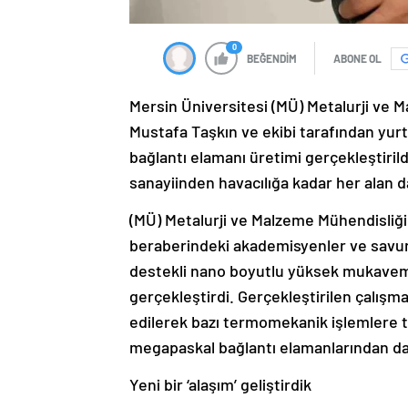
0
BEĞENDİM
ABONE OL
Mersin Üniversitesi (MÜ) Metalurji ve 
Mustafa Taşkın ve ekibi tarafından yurt
bağlantı elamanı üretimi gerçekleştiril
sanayiinden havacılığa kadar her alan da 
(MÜ) Metalurji ve Malzeme Mühendisliğ
beraberindeki akademisyenler ve savun
destekli nano boyutlu yüksek mukavemetl
gerçekleştirdi. Gerçekleştirilen çalışma
edilerek bazı termomekanik işlemlere ta
megapaskal bağlantı elamanlarından daha
Yeni bir ‘alaşım’ geliştirdik