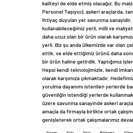
kaliteyi de elde etmiş olacağız. Bu malz
Personel Taşıyıcı), askeri araçlarda, tan
ihtiyaç duyulan yer savunma sanayidir. 
kullanabileceğimiz yerli, milli ve maliye
daha ucuz olan bir ürün olarak karşımız
yerli. Biz şu anda ülkemizde var olan çe
ettik. ve elde ettiğimiz ürünü daha son
bir ürün haline getirdik. Yaptığımız işlem
Hepsi kendi teknolojimizle, kendi imkanl
olarak karşımıza çıkmaktadır. Hedefim
yorulma dayanımı istenilen yerlerde ba
güvenliğin istendiği yerlerde kullanmak
üzere savunma sanayinde askeri araçla
amaçla da firmayla birlikte ortak çalış
genişleterek ortak çalışmalarımız dev
Alaşım
Elde
İthal
Malzeme
Yüks