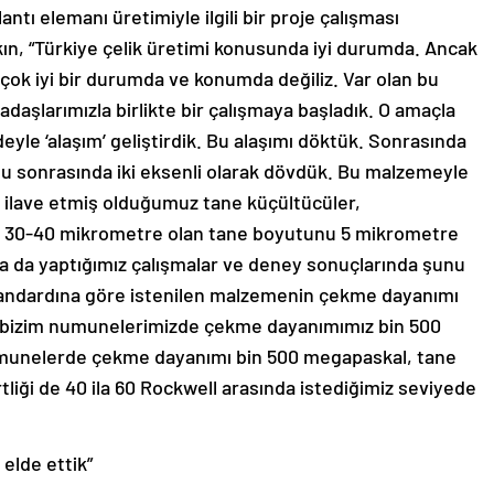
ı elemanı üretimiyle ilgili bir proje çalışması
Akın, “Türkiye çelik üretimi konusunda iyi durumda. Ancak
 çok iyi bir durumda ve konumda değiliz. Var olan bu
adaşlarımızla birlikte bir çalışmaya başladık. O amaçla
eyle ‘alaşım’ geliştirdik. Bu alaşımı döktük. Sonrasında
nu sonrasında iki eksenli olarak dövdük. Bu malzemeyle
eye ilave etmiş olduğumuz tane küçültücüler,
 30-40 mikrometre olan tane boyutunu 5 mikrometre
 da yaptığımız çalışmalar ve deney sonuçlarında şunu
standardına göre istenilen malzemenin çekme dayanımı
, bizim numunelerimizde çekme dayanımımız bin 500
numunelerde çekme dayanımı bin 500 megapaskal, tane
liği de 40 ila 60 Rockwell arasında istediğimiz seviyede
elde ettik”