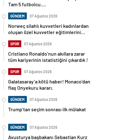
Tam 5 futbolcu….
GÜNDEM
07 Ağustos 2026
Norweç silahlı kuvvetleri kadınlardan
oluşan özel kuvvetler eğitimlerini
başlattı.
SPOR
07 Ağustos 2026
Cristiano Ronaldo’nun akıllara zarar
tüm kariyerinin istatistiğini çıkardık !
SPOR
07 Ağustos 2026
Galatasaray’a kötü haber! Monaco’dan
flaş Onyekuru kararı.
GÜNDEM
07 Ağustos 2026
Trump’tan seçim sonrası ilk mülakat
GÜNDEM
07 Ağustos 2026
Avusturya başbakanı Sebastian Kurz