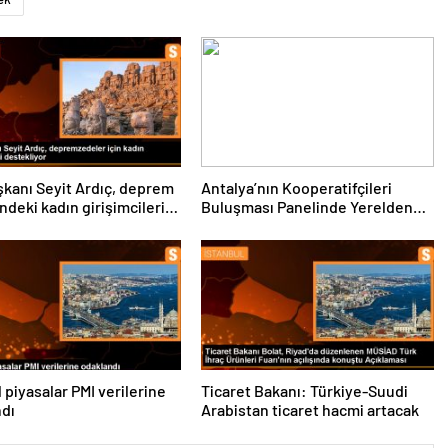
kanı Seyit Ardıç, deprem
Antalya’nın Kooperatifçileri
ndeki kadın girişimcilerin
Buluşması Panelinde Yerelden
enmesi gerektiğini
Kalkınma İçin Yapılması
dı
Gerekenler Tartışıldı
 piyasalar PMI verilerine
Ticaret Bakanı: Türkiye-Suudi
ndı
Arabistan ticaret hacmi artacak