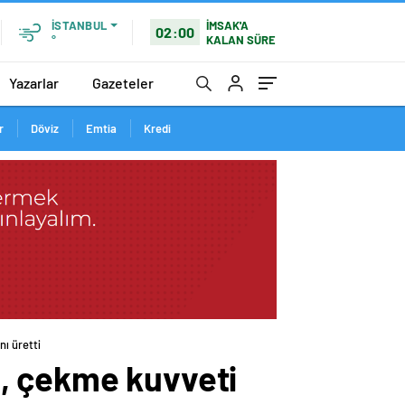
İMSAK'A
İSTANBUL
02:00
KALAN SÜRE
°
Yazarlar
Gazeteler
r
Döviz
Emtia
Kredi
ı üretti
, çekme kuvveti