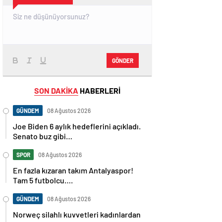
GÖNDER
SON DAKİKA
HABERLERİ
GÜNDEM
08 Ağustos 2026
Joe Biden 6 aylık hedeflerini açıkladı.
Senato buz gibi…
SPOR
08 Ağustos 2026
En fazla kızaran takım Antalyaspor!
Tam 5 futbolcu….
GÜNDEM
08 Ağustos 2026
Norweç silahlı kuvvetleri kadınlardan