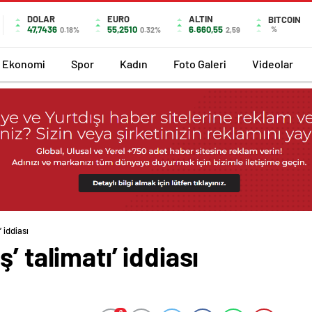
DOLAR
EURO
ALTIN
BITCOIN
47,7436
55,2510
6.660,55
%
0.18%
0.32%
2,59
Ekonomi
Spor
Kadın
Foto Galeri
Videolar
 iddiası
’ talimatı’ iddiası