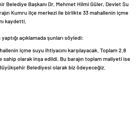
ir Belediye Başkanı Dr. Mehmet Hilmi Güler, Devlet Su
barajın Kumru ilçe merkezi ile birlikte 33 mahallenin içme
nı kaydetti.
 yaptığı açıklamada şunları söyledi:
hallenin içme suyu ihtiyacını karşılayacak. Toplam 2.8
ahip olarak inşa edildi. Bu barajın toplam maliyeti ise
Büyükşehir Belediyesi olarak biz ödeyeceğiz.
ya başlandı. Ocak ayında bu barajın tamamen dolmasını
lçemizin yaşamış olduğu su problemleri ortadan kalkmış
a düzenleyerek burayı bir çekim merkezi haline
değerli hemşerilerimize bu büyük eserin hayırlı
ere hizmet etmeye devam edeceğimizin sözünü veriyoruz.”