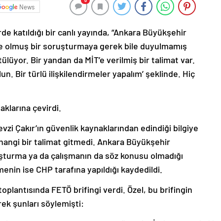
0
News
de katıldığı bir canlı yayında, “Ankara Büyükşehir
e olmuş bir soruşturmaya gerek bile duyulmamış
lüyor. Bir yandan da MİT’e verilmiş bir talimat var.
n. Bir türlü ilişkilendirmeler yapalım’ şeklinde. Hiç
naklarına çevirdi.
zi Çakır’ın güvenlik kaynaklarından edindiği bilgiye
herhangi bir talimat gitmedi. Ankara Büyükşehir
uşturma ya da çalışmanın da söz konusu olmadığı
menin ise CHP tarafına yapıldığı kaydedildi.
plantısında FETÖ brifingi verdi. Özel, bu brifingin
rek şunları söylemişti: