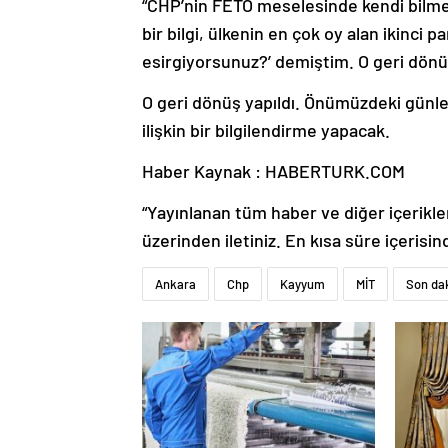
“CHP’nin FETÖ meselesinde kendi bilmesi 
bir bilgi, ülkenin en çok oy alan ikinci p
esirgiyorsunuz?’ demiştim. O geri dönü
O geri dönüş yapıldı. Önümüzdeki günl
ilişkin bir bilgilendirme yapacak.
Haber Kaynak : HABERTURK.COM
“Yayınlanan tüm haber ve diğer içerikler i
üzerinden iletiniz. En kısa süre içerisin
Ankara
Chp
Kayyum
MİT
Son dak