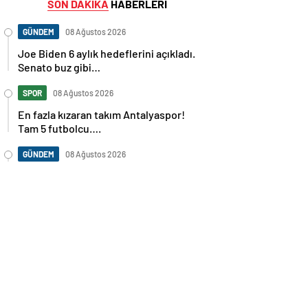
SON DAKİKA
HABERLERİ
GÜNDEM
08 Ağustos 2026
Joe Biden 6 aylık hedeflerini açıkladı.
Senato buz gibi…
SPOR
08 Ağustos 2026
En fazla kızaran takım Antalyaspor!
Tam 5 futbolcu….
GÜNDEM
08 Ağustos 2026
Norweç silahlı kuvvetleri kadınlardan
oluşan özel kuvvetler eğitimlerini
başlattı.
SPOR
08 Ağustos 2026
Cristiano Ronaldo’nun akıllara zarar
tüm kariyerinin istatistiğini çıkardık !
SPOR
08 Ağustos 2026
Galatasaray’a kötü haber! Monaco’dan