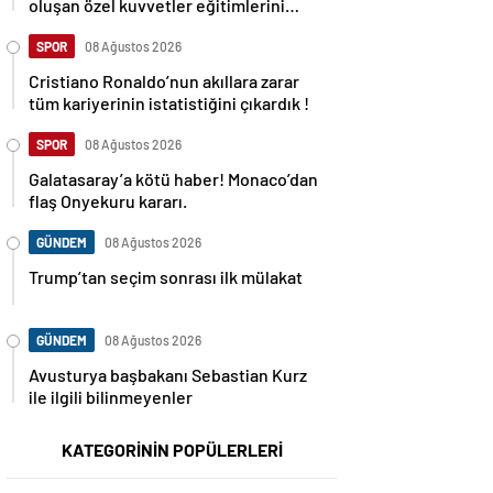
oluşan özel kuvvetler eğitimlerini
başlattı.
SPOR
08 Ağustos 2026
Cristiano Ronaldo’nun akıllara zarar
tüm kariyerinin istatistiğini çıkardık !
SPOR
08 Ağustos 2026
Galatasaray’a kötü haber! Monaco’dan
flaş Onyekuru kararı.
GÜNDEM
08 Ağustos 2026
Trump’tan seçim sonrası ilk mülakat
GÜNDEM
08 Ağustos 2026
Avusturya başbakanı Sebastian Kurz
ile ilgili bilinmeyenler
KATEGORİNİN POPÜLERLERİ