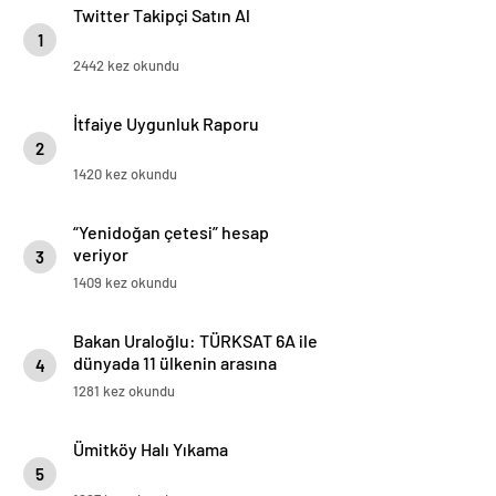
Twitter Takipçi Satın Al
1
2442 kez okundu
İtfaiye Uygunluk Raporu
2
1420 kez okundu
“Yenidoğan çetesi” hesap
veriyor
3
1409 kez okundu
Bakan Uraloğlu: TÜRKSAT 6A ile
dünyada 11 ülkenin arasına
4
girmiş olduk
1281 kez okundu
Ümitköy Halı Yıkama
5