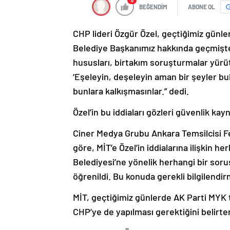
0
BEĞENDİM
ABONE OL
CHP lideri Özgür Özel, geçtiğimiz günler
Belediye Başkanımız hakkında geçmişt
hususları, birtakım soruşturmalar yürütü
‘Eşeleyin, deşeleyin aman bir şeyler bulu
bunlara kalkışmasınlar.” dedi.
Özel’in bu iddiaları gözleri güvenlik kay
Ciner Medya Grubu Ankara Temsilcisi Fev
göre, MİT’e Özel’in iddialarına ilişkin 
Belediyesi’ne yönelik herhangi bir sor
öğrenildi. Bu konuda gerekli bilgilendir
MİT, geçtiğimiz günlerde AK Parti MYK to
CHP’ye de yapılması gerektiğini belirte