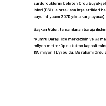
sürdürdüklerini belirten Ordu Büyükşeh
İşleri (DSİ) ile ortaklaşa inşa ettikleri 
suyu ihtiyacını 2070 yılına karşılayacağı
Başkan Güler, tamamlanan baraja ilişkin
“Kumru Barajı, ilçe merkezinin ve 33 ma
milyon metreküp su tutma kapasitesine s
195 milyon TL’yi buldu. Bu rakamı Ordu 
Şu an için Kumru barajında su tutulma
bekliyoruz. Bu baraj sayesinde Kumru i
olacak.
İlerleyen aylarda bu barajın etrafını d
getireceğiz. Ordu’muza, Kumru’muza ve 
olmasını diliyor, nice projelerle sizl