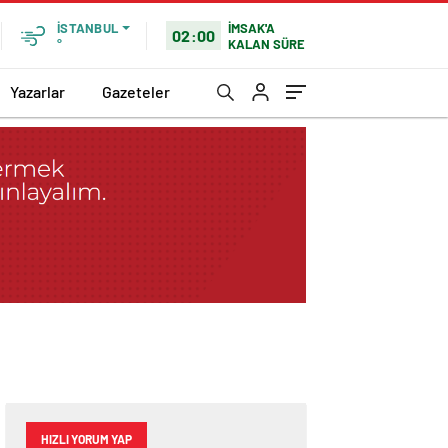
İMSAK'A
İSTANBUL
02:00
KALAN SÜRE
°
Yazarlar
Gazeteler
HIZLI YORUM YAP