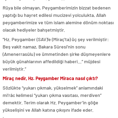
Rüya bile olmayan, Peygamberimizin bizzat bedenen
yaptığı bu hayret edilesi mucizevi yolculukta, Allah
peygamberimize ve tüm islam alemine dönüm noktası
olacak hediyeler bahşetmiştir.
“Hz. Peygamber (SAV)’e (Miraç’ta) üç şey verilmiştir:
Beş vakit na­maz, Bakara Sûresi’nin sonu
(Amenerrasûlu) ve ümmetinden şirke düşmeyenlere
büyük günahlarının affedildiği haberi…” müjdesi
verilmiştir.”
Miraç nedir, Hz. Peygamber Miraca nasıl çıktı?
Sözlükte “yukarı çıkmak, yükselmek” anlamındaki
mi‘râc kelimesi “yukarı çıkma vasıtası, merdiven”
demektir. Terim olarak Hz. Peygamber’in göğe
yükselişini ve Allah katına çıkışını ifade eder.