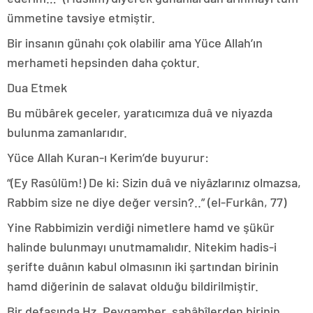
ümmetine tavsiye etmiştir.
Bir insanın günahı çok olabilir ama Yüce Allah’ın
merhameti hepsinden daha çoktur.
Dua Etmek
Bu mübârek geceler, yaratıcımıza duâ ve niyazda
bulunma zamanlarıdır.
Yüce Allah Kuran-ı Kerim’de buyurur:
“(Ey Rasûlüm!) De ki: Sizin duâ ve niyâzlarınız olmazsa,
Rabbim size ne diye değer versin?..” (el-Furkân, 77)
Yine Rabbimizin verdiği nimetlere hamd ve şükür
halinde bulunmayı unutmamalıdır. Nitekim hadis-i
şerifte duânın kabul olmasının iki şartından birinin
hamd diğerinin de salavat olduğu bildirilmiştir.
Bir defasında Hz. Peygamber, sahâbîlerden birinin