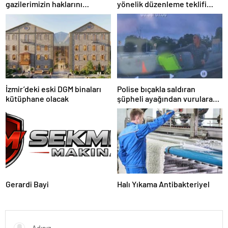
gazilerimizin haklarını
yönelik düzenleme teklifi
güçlendiren yeni bir dönemin
Meclis’te kabul edildi
kapılarını aralıyoruz”
İzmir’deki eski DGM binaları
Polise bıçakla saldıran
kütüphane olacak
şüpheli ayağından vurularak
yakalandı
Gerardi Bayi
Halı Yıkama Antibakteriyel