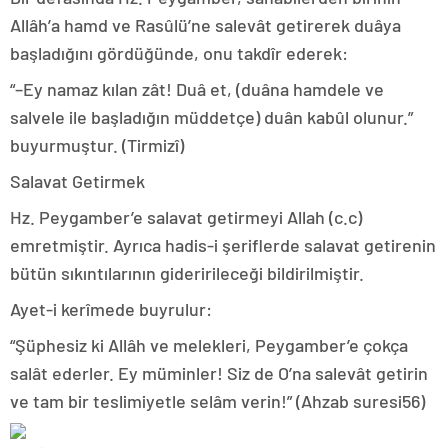
Allâh’a hamd ve Rasûlü’ne salevât getirerek duâya
başladığını gördüğünde, onu takdîr ederek:
“–Ey namaz kılan zât! Duâ et, (duâna hamdele ve
salvele ile başladığın müddetçe) duân kabûl olunur.”
buyurmuştur. (Tirmizî)
Salavat Getirmek
Hz. Peygamber’e salavat getirmeyi Allah (c.c)
emretmiştir. Ayrıca hadis-i şeriflerde salavat getirenin
bütün sıkıntılarının gideririleceği bildirilmiştir.
Ayet-i kerîmede buyrulur:
“Şüphesiz ki Allâh ve melekleri, Peygamber’e çokça
salât ederler. Ey müminler! Siz de O’na salevât getirin
ve tam bir teslimiyetle selâm verin!” (Ahzab suresi56)