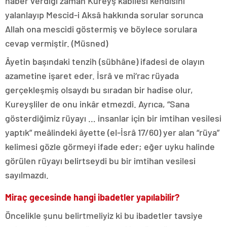
haber verdiği zaman Kureyş kabilesi kendisini
yalanlayıp Mescid-i Aksâ hakkında sorular sorunca
Allah ona mescidi göstermiş ve böylece sorulara
cevap vermiştir. (Müsned)
Âyetin başındaki tenzih (sübhâne) ifadesi de olayın
azametine işaret eder. İsrâ ve mi‘rac rüyada
gerçekleşmiş olsaydı bu sıradan bir hadise olur,
Kureyşliler de onu inkâr etmezdi. Ayrıca, “Sana
gösterdiğimiz rüyayı … insanlar için bir imtihan vesilesi
yaptık” meâlindeki âyette (el-İsrâ 17/60) yer alan “rüya”
kelimesi gözle görmeyi ifade eder; eğer uyku halinde
görülen rüyayı belirtseydi bu bir imtihan vesilesi
sayılmazdı.
Miraç gecesinde hangi ibadetler yapılabilir?
Öncelikle şunu belirtmeliyiz ki bu ibadetler tavsiye