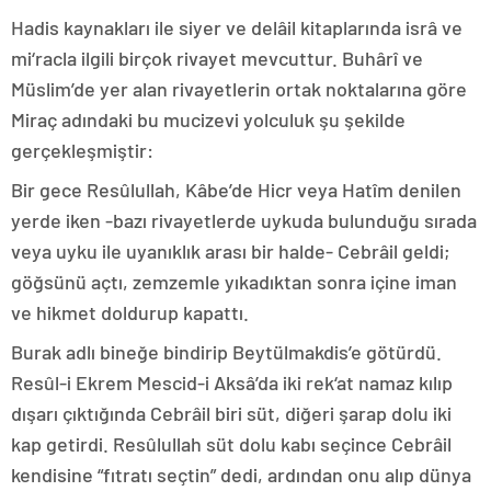
Hadis kaynakları ile siyer ve delâil kitaplarında isrâ ve
mi‘racla ilgili birçok rivayet mevcuttur. Buhârî ve
Müslim’de yer alan rivayetlerin ortak noktalarına göre
Miraç adındaki bu mucizevi yolculuk şu şekilde
gerçekleşmiştir:
Bir gece Resûlullah, Kâbe’de Hicr veya Hatîm denilen
yerde iken -bazı rivayetlerde uykuda bulunduğu sırada
veya uyku ile uyanıklık arası bir halde- Cebrâil geldi;
göğsünü açtı, zemzemle yıkadıktan sonra içine iman
ve hikmet doldurup kapattı.
Burak adlı bineğe bindirip Beytülmakdis’e götürdü.
Resûl-i Ekrem Mescid-i Aksâ’da iki rek‘at namaz kılıp
dışarı çıktığında Cebrâil biri süt, diğeri şarap dolu iki
kap getirdi. Resûlullah süt dolu kabı seçince Cebrâil
kendisine “fıtratı seçtin” dedi, ardından onu alıp dünya