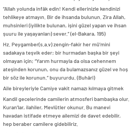
“Allah yolunda infâk edin! Kendi ellerinizle kendinizi
tehlikeye atmayın. Bir de ihsanda bulunun. Zira Allah,
muhsinleri (iyilikte bulunan, işini güzel yapan ve ihsan
şuuru ile yaşayanları) sever.” (el-Bakara, 195)
Hz. Peygamber(s.a.v) zengin-fakir her mü’mini
sadakaya teşvik eder; bir hurmadan başka bir şeyi
olmayan için; “Yarım hurmayla da olsa cehennem
ateşinden korunun, onu da bulamazsanız güzel ve hoş
bir söz ile korunun.” buyururdu. (Buhârî)
Aile bireyleriyle Camiye vakit namazı kılmaya gitmek
Kandil gecelerinde camilerin atmosferi bambaşka olur.
Kuran’lar, ilahiler, Mevlütler okunur. Bu manevi
havadan istifade etmeye ailemizi de davet edebilir,
hep beraber camilere gidebiliriz.