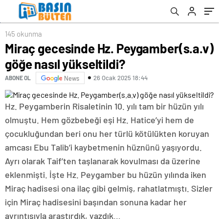
145 okunma
Miraç gecesinde Hz. Peygamber(s.a.v)
göğe nasıl yükseltildi?
26 Ocak 2025 18:44
ABONE OL
News
Hz. Peygamberin Risaletinin 10. yılı tam bir hüzün yılı
olmuştu. Hem gözbebeği eşi Hz. Hatice’yi hem de
çocukluğundan beri onu her türlü kötülükten koruyan
amcası Ebu Talib’i kaybetmenin hüznünü yaşıyordu.
Ayrı olarak Taif’ten taşlanarak kovulması da üzerine
eklenmişti. İşte Hz. Peygamber bu hüzün yılında iken
Miraç hadisesi ona ilaç gibi gelmiş, rahatlatmıştı. Sizler
için Miraç hadisesini başından sonuna kadar her
ayrıntısıyla araştırdık, yazdık…