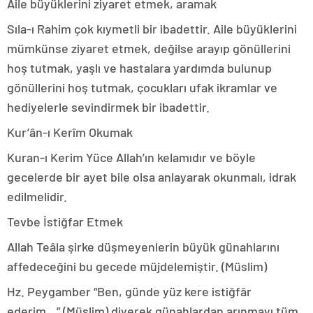
Aile büyüklerini ziyaret etmek, aramak
Sıla-ı Rahim çok kıymetli bir ibadettir. Aile büyüklerini
mümkünse ziyaret etmek, değilse arayıp gönüllerini
hoş tutmak, yaşlı ve hastalara yardımda bulunup
gönüllerini hoş tutmak, çocukları ufak ikramlar ve
hediyelerle sevindirmek bir ibadettir.
Kur’ân-ı Kerîm Okumak
Kuran-ı Kerim Yüce Allah’ın kelamıdır ve böyle
gecelerde bir ayet bile olsa anlayarak okunmalı, idrak
edilmelidir.
Tevbe İstiğfar Etmek
Allah Teâla şirke düşmeyenlerin büyük günahlarını
affedeceğini bu gecede müjdelemiştir. (Müslim)
Hz. Peygamber “Ben, günde yüz kere istiğfâr
ederim…” (Müslim) diyerek günahlardan arınmayı tüm