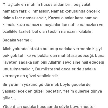
Miraç’taki en mühim hususlardan biri, beş vakit
namazın farz kılınmasıdır. Namaz konusunda öncelik
daima farz namazlarıdır. Kazası olanlar kaza namazı
kılmalı, kaza namazı olmayanlar ise nafile namazları ve
özellikle fazileti bol olan tesbih namazını kılabilir.
Sadaka vermek
Allah yolunda infakta bulunup sadaka vermenin kişiyi
pek çok tehlike ve belâlardan muhâfaza edeceği, buna
ilâveten sadaka sahibini Allah’ın sevgisine nail edeceği
unutulmamalıdır. Bu müstesnâ geceler de sadaka
vermeye en güzel vesilelerdir.
Bir yetimin yüzünü güldürmek böyle gecelerde
yapılabilecek en güzel ibadettir. Yetim gülerse dünya
güler…
Yüce Allah sadaka hususunda şöyle buyurmuştur: