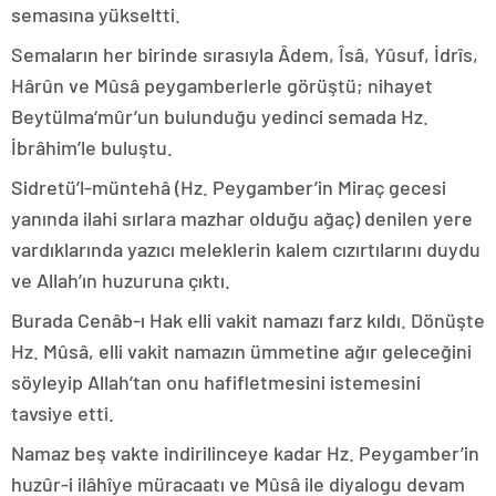
semasına yükseltti.
Semaların her birinde sırasıyla Âdem, Îsâ, Yûsuf, İdrîs,
Hârûn ve Mûsâ peygamberlerle görüştü; nihayet
Beytülma‘mûr’un bulunduğu yedinci semada Hz.
İbrâhim’le buluştu.
Sidretü’l-müntehâ (Hz. Peygamber’in Miraç gecesi
yanında ilahi sırlara mazhar olduğu ağaç) denilen yere
vardıklarında yazıcı meleklerin kalem cızırtılarını duydu
ve Allah’ın huzuruna çıktı.
Burada Cenâb-ı Hak elli vakit namazı farz kıldı. Dönüşte
Hz. Mûsâ, elli vakit namazın ümmetine ağır geleceğini
söyleyip Allah’tan onu hafifletmesini istemesini
tavsiye etti.
Namaz beş vakte indirilinceye kadar Hz. Peygamber’in
huzûr-i ilâhîye müracaatı ve Mûsâ ile diyalogu devam