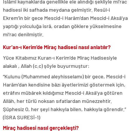
İslâmî kaynaklarda genellikle ele alındığı şekliyle mi‘rac
hadisesi iki safhada meydana gelmiştir. Resûl-i
Ekrem’in bir gece Mescid-i Harâm’dan Mescid-i Aksâ’ya
yaptığı yolculuğa isrâ, oradan göklere yükselmesine
mi‘rac denilmiştir.
Kur’an-ı Kerim’de Miraç hadisesi nasıl anlatılır?
Yüce Kitabımız Kuran-ı Kerim’de Miraç Hadisesiyle
alakalı , Allah (c.c) şöyle buyurmuştur:
“Kulunu (Muhammed aleyhisselamı) bir gece, Mescid-i
Harâm’dan kendisine bâzı âyetlerimizi göstermek için,
etrâfını mübârek kıldığımız Mescid-i Aksâ’ya götüren
Allâh, her türlü noksan sıfatlardan münezzehtir.
Şüphesiz O, her şeyi hakkıyla bilen, hakkıyla görendir.”
(İSRA SURESİ-1)
Miraç hadisesi nasıl gerçekleşti?