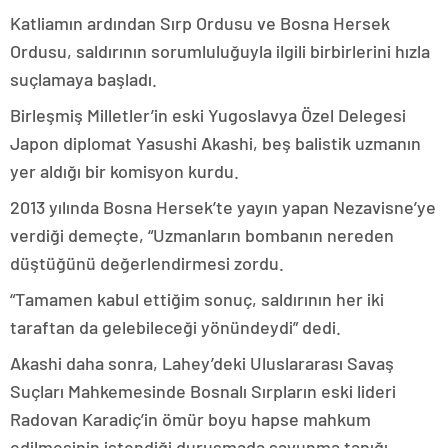
Katliamın ardından Sırp Ordusu ve Bosna Hersek
Ordusu, saldırının sorumluluğuyla ilgili birbirlerini hızla
suçlamaya başladı.
Birleşmiş Milletler’in eski Yugoslavya Özel Delegesi
Japon diplomat Yasushi Akashi, beş balistik uzmanın
yer aldığı bir komisyon kurdu.
2013 yılında Bosna Hersek’te yayın yapan Nezavisne’ye
verdiği demeçte, “Uzmanların bombanın nereden
düştüğünü değerlendirmesi zordu.
“Tamamen kabul ettiğim sonuç, saldırının her iki
taraftan da gelebileceği yönündeydi” dedi.
Akashi daha sonra, Lahey’deki Uluslararası Savaş
Suçları Mahkemesinde Bosnalı Sırpların eski lideri
Radovan Karadiç’in ömür boyu hapse mahkum
edilmesinin istendiği duruşmada savunma tanığı