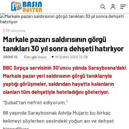
238 okunma
Markale pazarı saldırısının görgü
tanıkları 30 yıl sonra dehşeti hatırlıyor
10 Şubat 2024 12:36
ABONE OL
News
BBC Sırpça servisinin 30’uncu yılında Saraybosna’daki
Markale pazar yeri saldırısının görgü tanıklarıyla
yaptığı görüşmeler, saldırıdan hayatta kalanların
olanları tüm dehşetiyle hatırladığını gösteriyor.
“Şubat’tan nefret ediyorum.”
66 yaşında Saraybosnalı Advija Mujaric bu birkaç
kelimeyi söylerken sesindeki yoğun acı ve dehşet
hissediliyor.