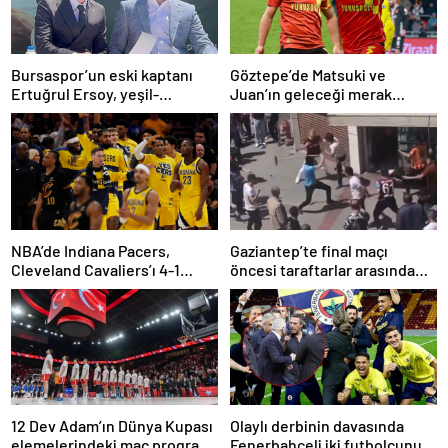
Bursaspor’un eski kaptanı
Göztepe’de Matsuki ve
Ertuğrul Ersoy, yeşil-
Juan’ın geleceği merak
beyazlılara geri döndü
konusu
NBA’de Indiana Pacers,
Gaziantep’te final maçı
Cleveland Cavaliers’ı 4-1
öncesi taraftarlar arasında
yenerek konferans finaline
tartışma çıktı
yükseldi
12 Dev Adam’ın Dünya Kupası
Olaylı derbinin davasında
elemelerindeki maç programı
Fenerbahçeli iki futbolcunun