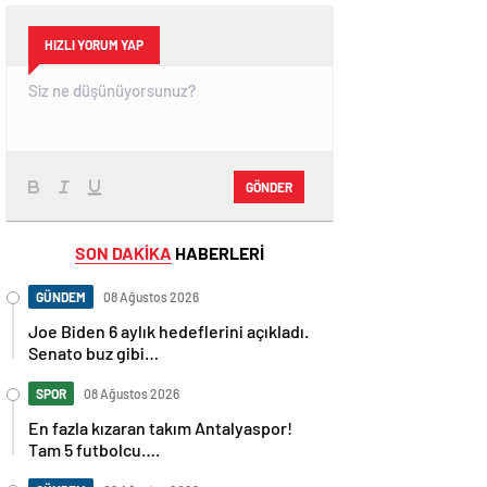
HIZLI YORUM YAP
GÖNDER
SON DAKİKA
HABERLERİ
GÜNDEM
08 Ağustos 2026
Joe Biden 6 aylık hedeflerini açıkladı.
Senato buz gibi…
SPOR
08 Ağustos 2026
En fazla kızaran takım Antalyaspor!
Tam 5 futbolcu….