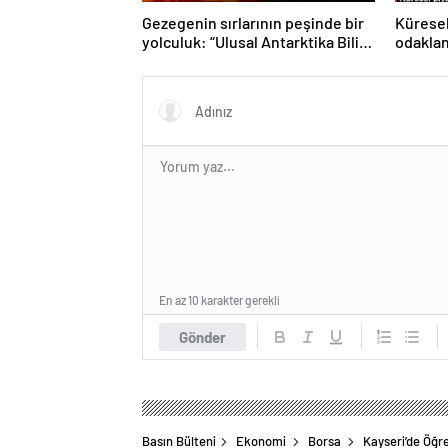
Gezegenin sırlarının peşinde bir
Küresel
yolculuk: “Ulusal Antarktika Bilim
odakla
Seferleri”
En az 10 karakter gerekli
Gönder
Basın Bülteni
Ekonomi
Borsa
Kayseri’de Öğre