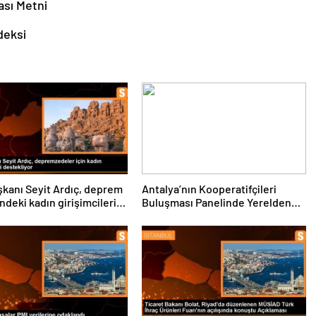
ası Metni
ndeksi
kanı Seyit Ardıç, deprem
Antalya’nın Kooperatifçileri
ndeki kadın girişimcilerin
Buluşması Panelinde Yerelden
enmesi gerektiğini
Kalkınma İçin Yapılması
dı
Gerekenler Tartışıldı