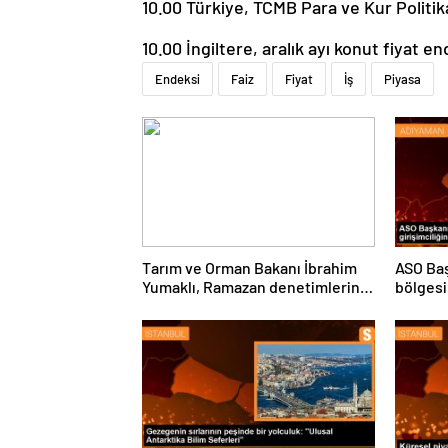
10.00 Türkiye, TCMB Para ve Kur Politik
10.00 İngiltere, aralık ayı konut fiyat e
Endeksi
Faiz
Fiyat
İş
Piyasa
Tarım ve Orman Bakanı İbrahim
ASO Baş
Yumaklı, Ramazan denetimlerini
bölgesi
sıklaştırdıklarını açıkladı
destekl
vurgula