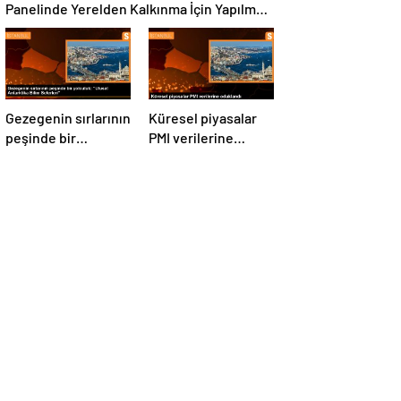
Panelinde Yerelden Kalkınma İçin Yapılması
Gerekenler Tartışıldı
Gezegenin sırlarının
Küresel piyasalar
peşinde bir
PMI verilerine
yolculuk: “Ulusal
odaklandı
Antarktika Bilim
Seferleri”