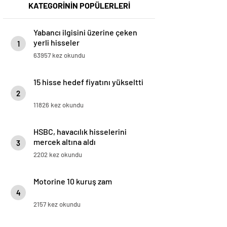
KATEGORİNİN POPÜLERLERİ
Yabancı ilgisini üzerine çeken
yerli hisseler
1
63957 kez okundu
15 hisse hedef fiyatını yükseltti
2
11826 kez okundu
HSBC, havacılık hisselerini
mercek altına aldı
3
2202 kez okundu
Motorine 10 kuruş zam
4
2157 kez okundu