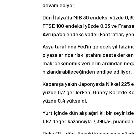
devam ediyor.
Dün İtalya’da MIB 30 endeksi yüzde 0,3
FTSE 100 endeksi yüzde 0,03 ve Fransa’
Avrupa’da endeks vadeli kontratlar, yen
Asya tarafında Fed’in gelecek yıl faiz i
piyasalarında risk iştahını desteklerke
makroekonomik verilerin ardından negati
hızlandırabileceğinden endişe ediliyor.
Kapanışa yakın Japonya’da Nikkei 225
yüzde 0,2 gerilerken, Güney Kore’de Ko
yüzde 0,4 yükseldi.
Yurt içinde dün alış ağırlıklı bir seyir
1,87 değer kazancıyla 7.396,34 puanda
Dolar/TL, dün, önceki kapanışının yüz