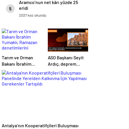
Aramco’nun net kârı yüzde 25
eridi
5
2037 kez okundu
Tarım ve Orman
ASO Başkanı Seyit
Bakanı İbrahim
Ardıç, deprem
Yumaklı, Ramazan
bölgesindeki kadın
denetimlerini
girişimcilerin
sıklaştırdıklarını
desteklenmesi
açıkladı
gerektiğini
vurguladı
Antalya’nın Kooperatifçileri Buluşması