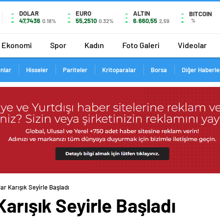
DOLAR
EURO
ALTIN
BITCOIN
47,7436
55,2510
6.660,55
%
0.18%
0.32%
2,59
Ekonomi
Spor
Kadın
Foto Galeri
Videolar
ınlar
Hisseler
Pariteler
Kritoparalar
Borsa
Diğer Haberle
ar Karışık Seyirle Başladı
Karışık Seyirle Başladı