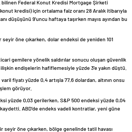
bilinen Federal Konut Kredisi Mortgage Şirketi
konut kredisi) için ortalama faiz oranı 28 Aralık itibarıyla
 oranı düşüşünü 9’uncu haftaya taşırken mayıs ayından bu
bir seyir öne çıkarken, dolar endeksi de yeniden 101
 ticari gemilere yönelik saldırılar sonucu oluşan güvenlik
a ilişkin endişelerin hafiflemesiyle yüzde 3’e yakın düştü.
aril fiyatı yüzde 0,4 artışla 77,6 dolardan, altının onsu
işlem görüyor.
si yüzde 0,03 gerilerken, S&P 500 endeksi yüzde 0,04
kaydetti. ABD’de endeks vadeli kontratlar, yeni güne
bir seyir öne çıkarken, bölge genelinde tatil havası