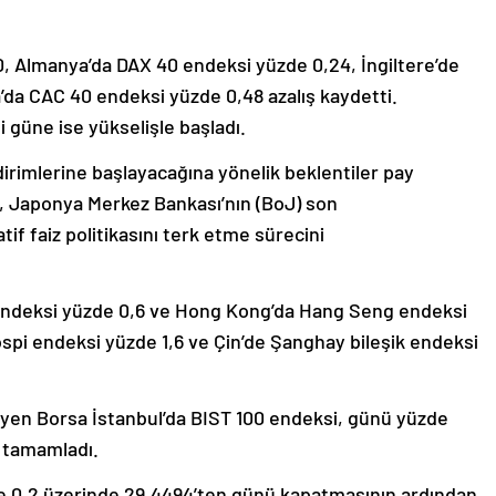
0, Almanya’da DAX 40 endeksi yüzde 0,24, İngiltere’de
da CAC 40 endeksi yüzde 0,48 azalış kaydetti.
i güne ise yükselişle başladı.
ndirimlerine başlayacağına yönelik beklentiler pay
n, Japonya Merkez Bankası’nın (BoJ) son
f faiz politikasını terk etme sürecini
 endeksi yüzde 0,6 ve Hong Kong’da Hang Seng endeksi
spi endeksi yüzde 1,6 ve Çin’de Şanghay bileşik endeksi
 izleyen Borsa İstanbul’da BIST 100 endeksi, günü yüzde
n tamamladı.
de 0,2 üzerinde 29,4494’ten günü kapatmasının ardından