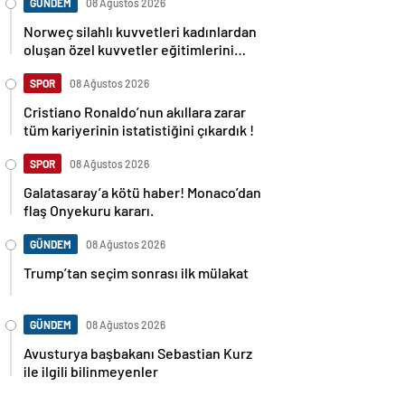
GÜNDEM
08 Ağustos 2026
Norweç silahlı kuvvetleri kadınlardan
oluşan özel kuvvetler eğitimlerini
başlattı.
SPOR
08 Ağustos 2026
Cristiano Ronaldo’nun akıllara zarar
tüm kariyerinin istatistiğini çıkardık !
SPOR
08 Ağustos 2026
Galatasaray’a kötü haber! Monaco’dan
flaş Onyekuru kararı.
GÜNDEM
08 Ağustos 2026
Trump’tan seçim sonrası ilk mülakat
GÜNDEM
08 Ağustos 2026
Avusturya başbakanı Sebastian Kurz
ile ilgili bilinmeyenler