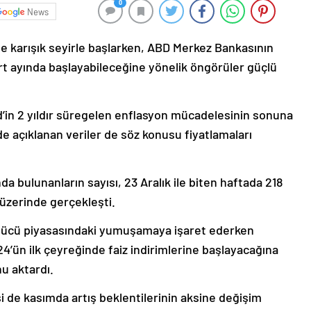
0
News
ne karışık seyirle başlarken, ABD Merkez Bankasının
mart ayında başlayabileceğine yönelik öngörüler güçlü
d’in 2 yıldır süregelen enflasyon mücadelesinin sonuna
ede açıklanan veriler de söz konusu fiyatlamaları
da bulunanların sayısı, 23 Aralık ile biten haftada 218
 üzerinde gerçekleşti.
iş gücü piyasasındaki yumuşamaya işaret ederken
24’ün ilk çeyreğinde faiz indirimlerine başlayacağına
u aktardı.
i de kasımda artış beklentilerinin aksine değişim