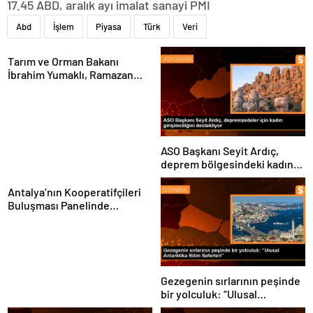
17.45 ABD, aralık ayı imalat sanayi PMI
Abd
İşlem
Piyasa
Türk
Veri
Tarım ve Orman Bakanı
İbrahim Yumaklı, Ramazan
denetimlerini
sıklaştırdıklarını açıkladı
ASO Başkanı Seyit Ardıç,
deprem bölgesindeki kadın
girişimcilerin desteklenmesi
gerektiğini vurguladı
Antalya’nın Kooperatifçileri
Buluşması Panelinde
Yerelden Kalkınma İçin
Yapılması Gerekenler
Tartışıldı
Gezegenin sırlarının peşinde
bir yolculuk: “Ulusal
Antarktika Bilim Seferleri”