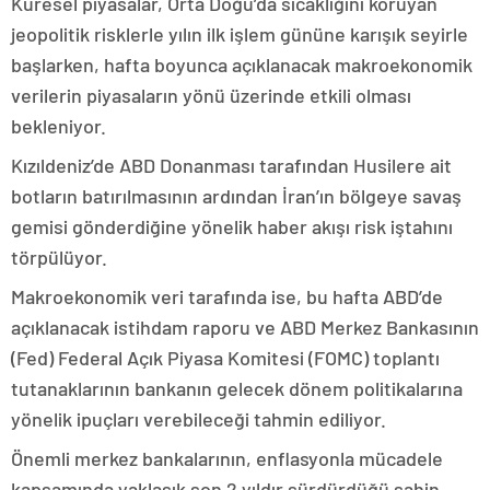
Küresel piyasalar, Orta Doğu’da sıcaklığını koruyan
jeopolitik risklerle yılın ilk işlem gününe karışık seyirle
başlarken, hafta boyunca açıklanacak makroekonomik
verilerin piyasaların yönü üzerinde etkili olması
bekleniyor.
Kızıldeniz’de ABD Donanması tarafından Husilere ait
botların batırılmasının ardından İran’ın bölgeye savaş
gemisi gönderdiğine yönelik haber akışı risk iştahını
törpülüyor.
Makroekonomik veri tarafında ise, bu hafta ABD’de
açıklanacak istihdam raporu ve ABD Merkez Bankasının
(Fed) Federal Açık Piyasa Komitesi (FOMC) toplantı
tutanaklarının bankanın gelecek dönem politikalarına
yönelik ipuçları verebileceği tahmin ediliyor.
Önemli merkez bankalarının, enflasyonla mücadele
kapsamında yaklaşık son 2 yıldır sürdürdüğü şahin