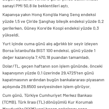
sanayi PMI 50,8 ile beklentileri aştı.
Kapanışa yakın Hong Kong’da Hang Seng endeksi
yüzde 1,5 ve Çin’de Şanghay bileşik endeksi yüzde 0,2
gerilerken, Güney Kore’de Kospi endeksi yüzde 0,3
yükseldi.
Yurt içinde cuma günü alış ağırlıklı bir seyir izleyen
Borsa İstanbul’da BIST 100 endeksi, günü yüzde 1
değer kazancıyla 7.470,18 puandan tamamladı.
Dolar/TL, geçen haftanın son işlem gününde, önceki
kapanışının yüzde 0,1 üzerinde 29,4725’ten günü
kapatmasının ardından bugün bankalararası piyasanın
açılışında 29,6500 seviyesinden işlem görüyor.
Cum günü, Türkiye Cumhuriyet Merkez Bankası
(TCMB), Türk lirası (TL) dönüşümlü Kur Korumalı
Mevduat’ta (KKM) yeni hesap açılışlarını sona