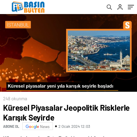
zamlı fiyatları
248 okunma
Küresel Piyasalar Jeopolitik Risklerle
Karışık Seyirde
2 Ocak 2024 12:03
ABONE OL
News