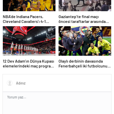
NBA’de Indiana Pacers,
Gaziantep’te final maçı
Cleveland Cavaliers’ı 4-1
öncesi taraftarlar arasında
yenerek konferans finaline
tartışma çıktı
yükseldi
12 Dev Adam’ın Dünya Kupası
Olaylı derbinin davasında
elemelerindeki maç programı
Fenerbahçeli iki futbolcunun
belli oldu
zorla getirilmesi hükmedildi!