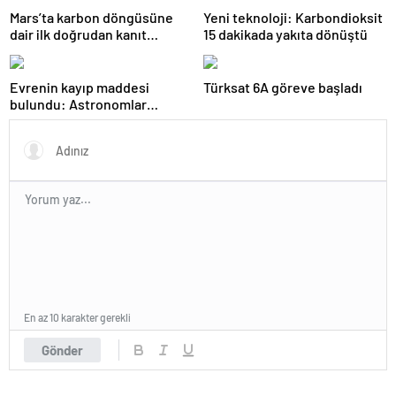
Mars’ta karbon döngüsüne
Yeni teknoloji: Karbondioksit
dair ilk doğrudan kanıt
15 dakikada yakıta dönüştü
bulundu
Evrenin kayıp maddesi
Türksat 6A göreve başladı
bulundu: Astronomlar
hidrojenin izini sürdü
En az 10 karakter gerekli
Gönder