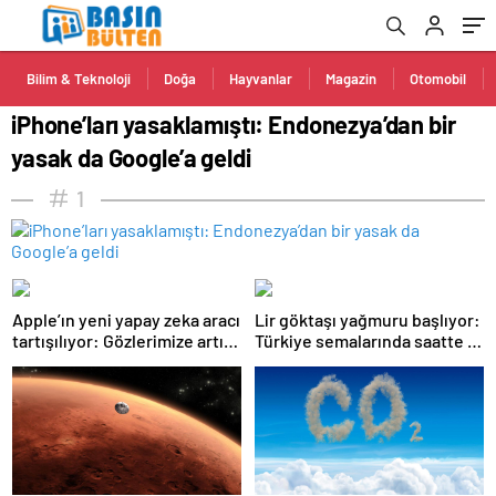
Bilim & Teknoloji
Doğa
Hayvanlar
Magazin
Otomobil
iPhone’ları yasaklamıştı: Endonezya’dan bir
yasak da Google’a geldi
1
Apple’ın yeni yapay zeka aracı
Lir göktaşı yağmuru başlıyor:
tartışılıyor: Gözlerimize artık
Türkiye semalarında saatte 15
güvenebilir miyiz?
yıldız kayması görülebilecek