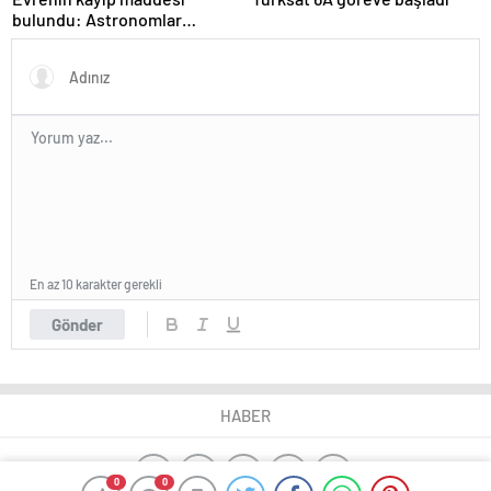
bulundu: Astronomlar
hidrojenin izini sürdü
En az 10 karakter gerekli
Gönder
HABER
0
0