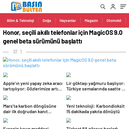
Bilim & Teknoloji
Doğa
Hayvanlar
Magazin
Otomobil
Honor, seçili akıllı telefonlar için MagicOS 9.0
genel beta sürümünü başlattı
1
Apple’ın yeni yapay zeka aracı
Lir göktaşı yağmuru başlıyor:
tartışılıyor: Gözlerimize artık
Türkiye semalarında saatte 15
güvenebilir miyiz?
yıldız kayması görülebilecek
Mars’ta karbon döngüsüne
Yeni teknoloji: Karbondioksit
dair ilk doğrudan kanıt
15 dakikada yakıta dönüştü
bulundu
Evrenin kayıp maddesi
Türksat 6A göreve başladı