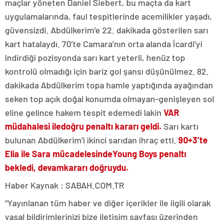
maçlar yöneten Daniel Siebert, bu maçta da kart
uygulamalarında, faul tespitlerinde acemilikler yaşadı,
güvensizdi. Abdülkerim’e 22. dakikada gösterilen sarı
kart hatalaydı. 70’te Camara’nın orta alanda İcardi’yi
indirdiği pozisyonda sarı kart yeterli, henüz top
kontrolü olmadığı için bariz gol şansı düşünülmez. 82.
dakikada Abdülkerim topa hamle yaptığında ayağından
seken top açık doğal konumda olmayan-genişleyen sol
eline gelince hakem tespit edemedi lakin
VAR
müdahalesi ile
doğru penaltı kararı geldi.
Sarı kartı
bulunan Abdülkerim’i ikinci sarıdan ihraç etti.
90+3’te
Elia ile Sara mücadelesinde
Young Boys penaltı
bekledi, devam
kararı doğruydu.
Haber Kaynak : SABAH.COM.TR
“Yayınlanan tüm haber ve diğer içerikler ile ilgili olarak
yasal bildirimlerinizi bize iletişim sayfası üzerinden