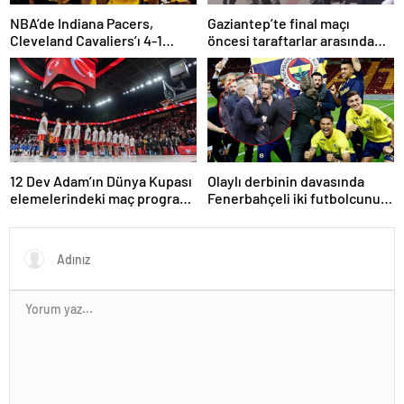
NBA’de Indiana Pacers,
Gaziantep’te final maçı
Cleveland Cavaliers’ı 4-1
öncesi taraftarlar arasında
yenerek konferans finaline
tartışma çıktı
yükseldi
12 Dev Adam’ın Dünya Kupası
Olaylı derbinin davasında
elemelerindeki maç programı
Fenerbahçeli iki futbolcunun
belli oldu
zorla getirilmesi hükmedildi!