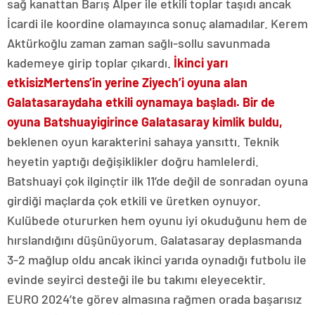
sağ kanattan Barış Alper ile etkili toplar taşıdı ancak
İcardi ile koordine olamayınca sonuç alamadılar. Kerem
Aktürkoğlu zaman zaman sağlı-sollu savunmada
kademeye girip toplar çıkardı.
İkinci yarı
etkisiz
Mertens’in yerine Ziyech’i oyuna alan
Galatasaray
daha etkili oynamaya başladı. Bir de
oyuna Batshuayi
girince Galatasaray kimlik buldu,
beklenen oyun karakterini sahaya yansıttı. Teknik
heyetin yaptığı değişiklikler doğru hamlelerdi.
Batshuayi çok ilginçtir ilk 11’de değil de sonradan oyuna
girdiği maçlarda çok etkili ve üretken oynuyor.
Kulübede otururken hem oyunu iyi okuduğunu hem de
hırslandığını düşünüyorum. Galatasaray deplasmanda
3-2 mağlup oldu ancak ikinci yarıda oynadığı futbolu ile
evinde seyirci desteği ile bu takımı eleyecektir.
EURO 2024’te görev almasına rağmen orada başarısız