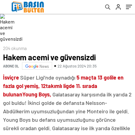
204 okunma
Hakem acemi ve güvensizdi
22 Ağustos 2024 20:35
ABONE OL
News
İsviçre
Süper Ligi’nde oynadığı
5 maçta 13 gol
ile en
fazla gol yemiş, 12
takımlı ligde 11. sırada
bulunan
Young Boys,
Galatasaray karşısında ilk yarıda 2
gol buldu! İkinci golde de defansta Nelsson-
Abdülkerim uyumsuzluğundan yine Monteiro ile geldi.
Young Boys bu defans uyumsuzluğunu görünce
sürekli oradan geldi. Galatasaray ise ilk yarıda özellikle