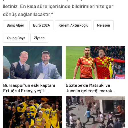
iletiniz. En kısa süre içerisinde bildirimlerinize geri
dönüş sağlanılacaktır.”
Barış Alper
Euro 2024
Kerem Aktürkoğlu
Nelsson
Young Boys
Ziyech
Bursaspor’un eski kaptanı
Göztepe’de Matsuki ve
Ertuğrul Ersoy, yeşil-
Juan’ın geleceği merak
beyazlılara geri döndü
konusu