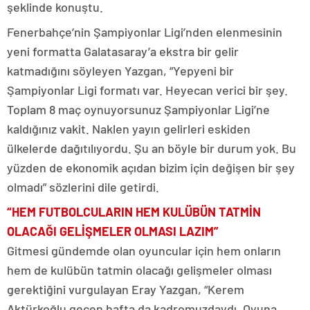
şeklinde konuştu.
Fenerbahçe’nin Şampiyonlar Ligi’nden elenmesinin
yeni formatta Galatasaray’a ekstra bir gelir
katmadığını söyleyen Yazgan, “Yepyeni bir
Şampiyonlar Ligi formatı var. Heyecan verici bir şey.
Toplam 8 maç oynuyorsunuz Şampiyonlar Ligi’ne
kaldığınız vakit. Naklen yayın gelirleri eskiden
ülkelerde dağıtılıyordu. Şu an böyle bir durum yok. Bu
yüzden de ekonomik açıdan bizim için değişen bir şey
olmadı” sözlerini dile getirdi.
“HEM FUTBOLCULARIN HEM KULÜBÜN TATMİN
OLACAĞI GELİŞMELER OLMASI LAZIM”
Gitmesi gündemde olan oyuncular için hem onların
hem de kulübün tatmin olacağı gelişmeler olması
gerektiğini vurgulayan Eray Yazgan, “Kerem
Aktürkoğlu geçen hafta da kadromuzdaydı. Oyuna