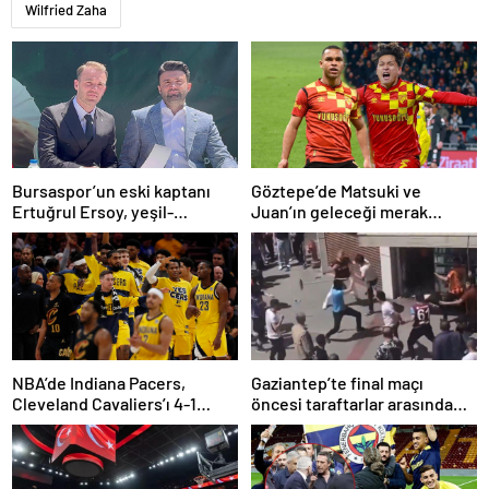
Wilfried Zaha
Bursaspor’un eski kaptanı
Göztepe’de Matsuki ve
Ertuğrul Ersoy, yeşil-
Juan’ın geleceği merak
beyazlılara geri döndü
konusu
NBA’de Indiana Pacers,
Gaziantep’te final maçı
Cleveland Cavaliers’ı 4-1
öncesi taraftarlar arasında
yenerek konferans finaline
tartışma çıktı
yükseldi