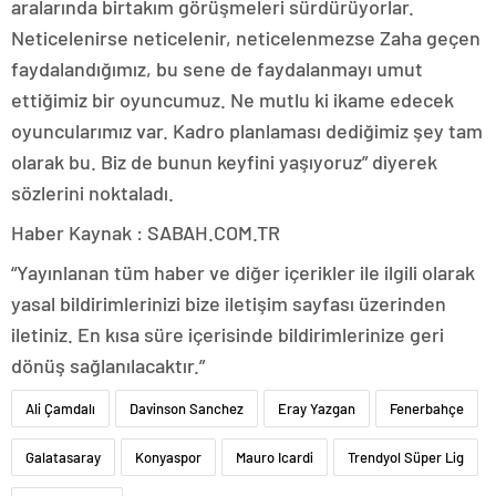
aralarında birtakım görüşmeleri sürdürüyorlar.
Neticelenirse neticelenir, neticelenmezse Zaha geçen
faydalandığımız, bu sene de faydalanmayı umut
ettiğimiz bir oyuncumuz. Ne mutlu ki ikame edecek
oyuncularımız var. Kadro planlaması dediğimiz şey tam
olarak bu. Biz de bunun keyfini yaşıyoruz” diyerek
sözlerini noktaladı.
Haber Kaynak : SABAH.COM.TR
“Yayınlanan tüm haber ve diğer içerikler ile ilgili olarak
yasal bildirimlerinizi bize iletişim sayfası üzerinden
iletiniz. En kısa süre içerisinde bildirimlerinize geri
dönüş sağlanılacaktır.”
Ali Çamdalı
Davinson Sanchez
Eray Yazgan
Fenerbahçe
Galatasaray
Konyaspor
Mauro Icardi
Trendyol Süper Lig