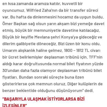
en kısa zamanda aramıza katılır, kuvvetli bir
oyuncumuz. Wilfried Zaha’nın da bir transfer süreci
var. Bu hafta da dinlenmesini hocamız da uygun buldu.
Ömer Başkan sağ olsun yarın akşam bizi yemeğe davet
etmiş, büyük bir memnuniyetle davetine katılacağız.
Büyük bir keyifle Mevlana şehri Konya’ya gideceğiz ve
dilerim galibiyetle döneceğiz. Bizi üzen bir konu oldu.
Umarım alışkanlık haline gelmez. 1800 – 1812 TL civarı
bir ücret belirlemişler deplasman tribünü için. TFF’nin
aldığı karar doğrultusunda normal bilet fiyatının yüzde
30’undan daha fazla olamıyor deplasman tribünü bilet
fiyatları. Bundan sonraki süreçte buna özen
gösterirlerse çok memnun oluruz. Diğer kulüplerin de
benzer beklentide olduğunu düşünüyorum” dedi.
“BAŞARIYLA ULAŞMAK İSTİYORLARSA BİZİ
İZLESİNLER”