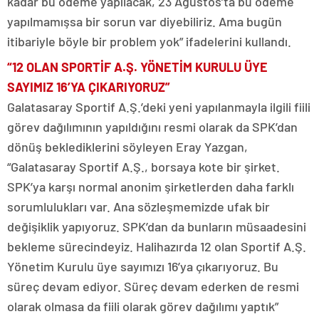
kadar bu ödeme yapılacak, 23 Ağustos’ta bu ödeme
yapılmamışsa bir sorun var diyebiliriz. Ama bugün
itibariyle böyle bir problem yok” ifadelerini kullandı.
“12 OLAN SPORTİF A.Ş. YÖNETİM KURULU ÜYE
SAYIMIZ 16’YA ÇIKARIYORUZ”
Galatasaray Sportif A.Ş.’deki yeni yapılanmayla ilgili fiili
görev dağılımının yapıldığını resmi olarak da SPK’dan
dönüş beklediklerini söyleyen Eray Yazgan,
“Galatasaray Sportif A.Ş., borsaya kote bir şirket.
SPK’ya karşı normal anonim şirketlerden daha farklı
sorumlulukları var. Ana sözleşmemizde ufak bir
değişiklik yapıyoruz. SPK’dan da bunların müsaadesini
bekleme sürecindeyiz. Halihazırda 12 olan Sportif A.Ş.
Yönetim Kurulu üye sayımızı 16’ya çıkarıyoruz. Bu
süreç devam ediyor. Süreç devam ederken de resmi
olarak olmasa da fiili olarak görev dağılımı yaptık”