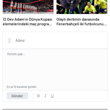
12 Dev Adam’ın Dünya Kupası
Olaylı derbinin davasında
elemelerindeki maç programı
Fenerbahçeli iki futbolcunun
belli oldu
zorla getirilmesi hükmedildi!
En az 10 karakter gerekli
Gönder