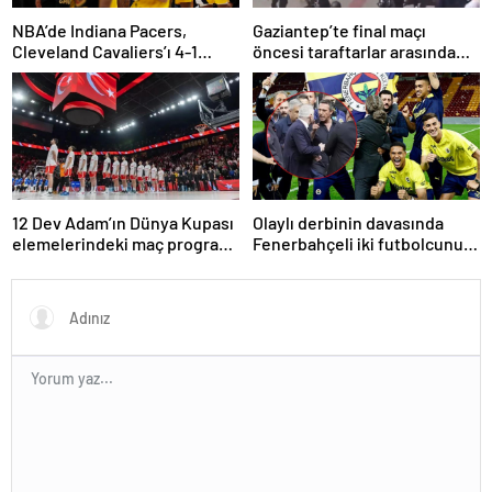
NBA’de Indiana Pacers,
Gaziantep’te final maçı
Cleveland Cavaliers’ı 4-1
öncesi taraftarlar arasında
yenerek konferans finaline
tartışma çıktı
yükseldi
12 Dev Adam’ın Dünya Kupası
Olaylı derbinin davasında
elemelerindeki maç programı
Fenerbahçeli iki futbolcunun
belli oldu
zorla getirilmesi hükmedildi!