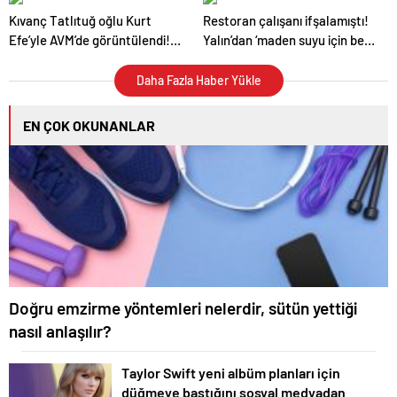
Kıvanç Tatlıtuğ oğlu Kurt
Restoran çalışanı ifşalamıştı!
Efe’yle AVM’de görüntülendi!
Yalın’dan ‘maden suyu için beni
“Birlikte geçirdiğimi her an..”
ağlattı’ iddialarına yanıt geldi:
Eğer istemeden birini
Daha Fazla Haber Yükle
kırmışsam…
EN ÇOK OKUNANLAR
Doğru emzirme yöntemleri nelerdir, sütün yettiği
nasıl anlaşılır?
Taylor Swift yeni albüm planları için
düğmeye bastığını sosyal medyadan