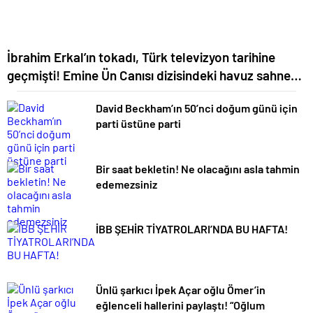
İbrahim Erkal’ın tokadı, Türk televizyon tarihine
geçmişti! Emine Ün Canısı dizisindeki havuz sahnesi
hakkında ilk kez konuştu
David Beckham’ın 50’nci doğum günü için
parti üstüne parti
Bir saat bekletin! Ne olacağını asla tahmin
edemezsiniz
İBB ŞEHİR TİYATROLARI’NDA BU HAFTA!
Ünlü şarkıcı İpek Açar oğlu Ömer’in
eğlenceli hallerini paylaştı! “Oğlum