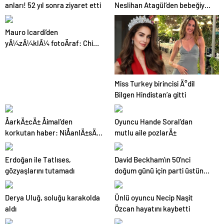
anları! 52 yıl sonra ziyaret etti
Neslihan Atagül’den bebeğiyle
ilk poz geldi
Mauro Icardi’den
yÃ¼zÃ¼klÃ¼ fotoÄraf: China
Suarez ile evleniyor mu?
Miss Turkey birincisi Ä°dil
Bilgen Hindistan’a gitti
ÅarkÄ±cÄ± Åimal’den
Oyuncu Hande Soral’dan
korkutan haber: NiÅanlÄ±sÄ±
mutlu aile pozlarÄ±
durumunu aÃ§Ä±kladÄ±
Erdoğan ile Tatlıses,
David Beckham’ın 50’nci
gözyaşlarını tutamadı
doğum günü için parti üstüne
parti
Derya Uluğ, soluğu karakolda
Ünlü oyuncu Necip Naşit
aldı
Özcan hayatını kaybetti