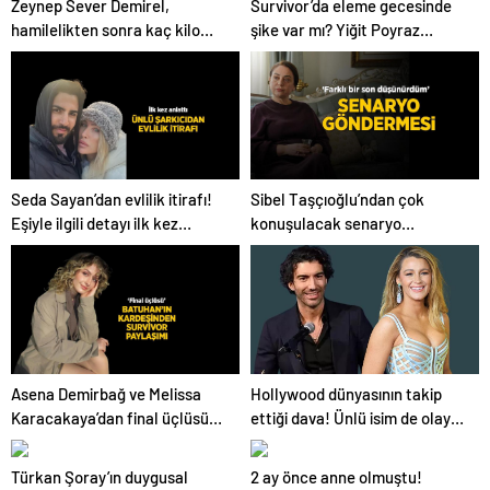
Zeynep Sever Demirel,
Survivor’da eleme gecesinde
hamilelikten sonra kaç kilo
şike var mı? Yiğit Poyraz
verdiğini açıkladı! ‘Yaza kadar
düelloda Volkan’la yaşananları
bakacağız artık’
ilk kez anlattı!
Seda Sayan’dan evlilik itirafı!
Sibel Taşçıoğlu’ndan çok
Eşiyle ilgili detayı ilk kez
konuşulacak senaryo
anlattı
göndermesi! ‘Farklı bir son
düşünürdüm’
Hollywood dünyasının takip
Asena Demirbağ ve Melissa
ettiği dava! Ünlü isim de olaya
Karacakaya’dan final üçlüsü
karıştı
paylaşımı
Türkan Şoray’ın duygusal
2 ay önce anne olmuştu!