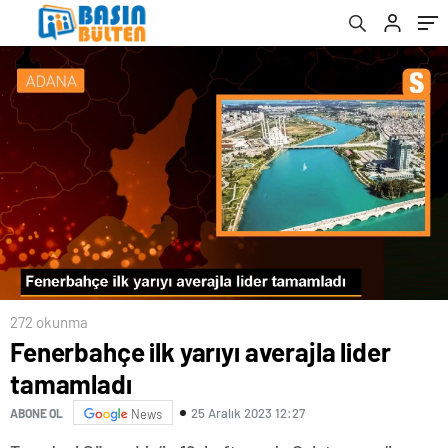
272 okunma
Fenerbahçe ilk yarıyı averajla lider
tamamladı
25 Aralık 2023 12:27
ABONE OL
News