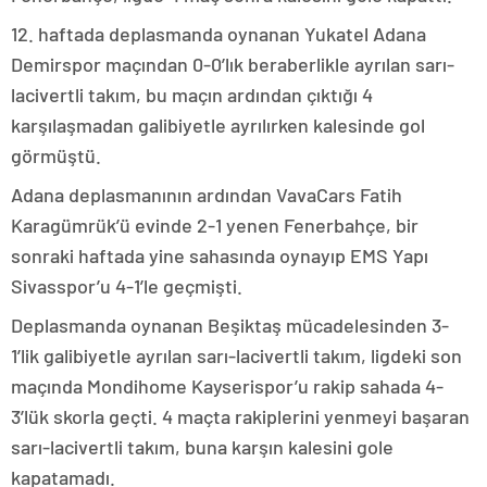
12. haftada deplasmanda oynanan Yukatel Adana
Demirspor maçından 0-0’lık beraberlikle ayrılan sarı-
lacivertli takım, bu maçın ardından çıktığı 4
karşılaşmadan galibiyetle ayrılırken kalesinde gol
görmüştü.
Adana deplasmanının ardından VavaCars Fatih
Karagümrük’ü evinde 2-1 yenen Fenerbahçe, bir
sonraki haftada yine sahasında oynayıp EMS Yapı
Sivasspor’u 4-1’le geçmişti.
Deplasmanda oynanan Beşiktaş mücadelesinden 3-
1’lik galibiyetle ayrılan sarı-lacivertli takım, ligdeki son
maçında Mondihome Kayserispor’u rakip sahada 4-
3’lük skorla geçti. 4 maçta rakiplerini yenmeyi başaran
sarı-lacivertli takım, buna karşın kalesini gole
kapatamadı.