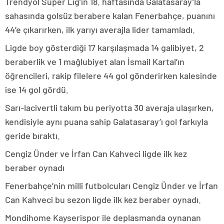
Trendyol Süper Lig’in 18. haftasında Galatasaray’la
sahasında golsüz berabere kalan Fenerbahçe, puanını
44’e çıkarırken, ilk yarıyı averajla lider tamamladı.
Ligde boy gösterdiği 17 karşılaşmada 14 galibiyet, 2
beraberlik ve 1 mağlubiyet alan İsmail Kartal’ın
öğrencileri, rakip filelere 44 gol gönderirken kalesinde
ise 14 gol gördü.
Sarı-lacivertli takım bu periyotta 30 averaja ulaşırken,
kendisiyle aynı puana sahip Galatasaray’ı gol farkıyla
geride bıraktı.
Cengiz Ünder ve İrfan Can Kahveci ligde ilk kez
beraber oynadı
Fenerbahçe’nin milli futbolcuları Cengiz Ünder ve İrfan
Can Kahveci bu sezon ligde ilk kez beraber oynadı.
Mondihome Kayserispor ile deplasmanda oynanan