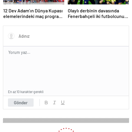
12 Dev Adam’ın Dünya Kupası
Olaylı derbinin davasında
elemelerindeki maç programı
Fenerbahçeli iki futbolcunun
belli oldu
zorla getirilmesi hükmedildi!
En az 10 karakter gerekli
Gönder