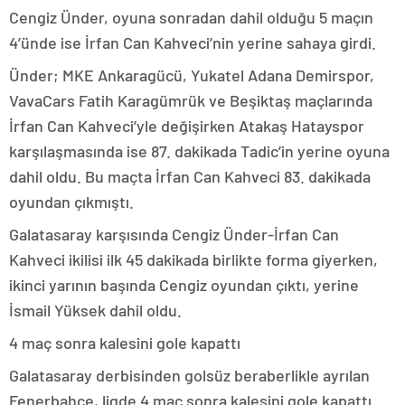
Cengiz Ünder, oyuna sonradan dahil olduğu 5 maçın
4’ünde ise İrfan Can Kahveci’nin yerine sahaya girdi.
Ünder; MKE Ankaragücü, Yukatel Adana Demirspor,
VavaCars Fatih Karagümrük ve Beşiktaş maçlarında
İrfan Can Kahveci’yle değişirken Atakaş Hatayspor
karşılaşmasında ise 87. dakikada Tadic’in yerine oyuna
dahil oldu. Bu maçta İrfan Can Kahveci 83. dakikada
oyundan çıkmıştı.
Galatasaray karşısında Cengiz Ünder-İrfan Can
Kahveci ikilisi ilk 45 dakikada birlikte forma giyerken,
ikinci yarının başında Cengiz oyundan çıktı, yerine
İsmail Yüksek dahil oldu.
4 maç sonra kalesini gole kapattı
Galatasaray derbisinden golsüz beraberlikle ayrılan
Fenerbahçe, ligde 4 maç sonra kalesini gole kapattı.