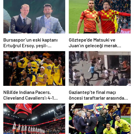
Bursaspor’un eski kaptanı
Göztepe’de Matsuki ve
Ertuğrul Ersoy, yeşil-
Juan’ın geleceği merak
beyazlılara geri döndü
konusu
NBA’de Indiana Pacers,
Gaziantep’te final maçı
Cleveland Cavaliers’ı 4-1
öncesi taraftarlar arasında
yenerek konferans finaline
tartışma çıktı
yükseldi