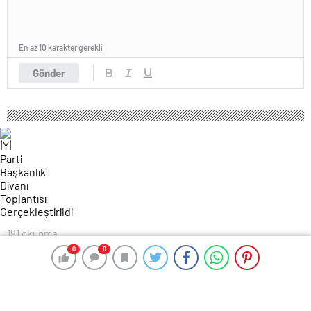
En az 10 karakter gerekli
Gönder
191 okunma
İYİ Parti Başkanlık Divanı Toplantısı
0
0
0
0
Gerçekleştirildi
10 Eylül 2024 16:08
ABONE OL
News