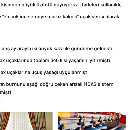
tkisinden büyük üzüntü duyuyoruz” ifadeleri kullanıldı.
ne “en çok incelemeye maruz kalmış” uçak serisi olarak
a beş ay arayla iki büyük kaza ile gündeme gelmişti.
 uçaklarında toplam 346 kişi yaşamını yitirmişti.
Max uçaklarına uçuş yasağı uygulanmıştı.
arın burnunu aşağı doğru çeken arızalı MCAS sistemi
mişti.