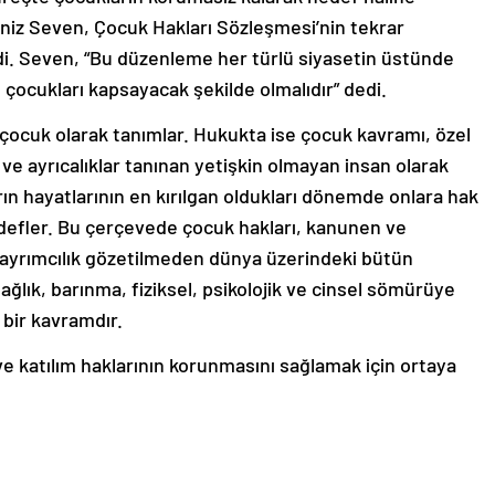
eniz Seven, Çocuk Hakları Sözleşmesi’nin tekrar
i. Seven, “Bu düzenleme her türlü siyasetin üstünde
 çocukları kapsayacak şekilde olmalıdır” dedi.
eyi çocuk olarak tanımlar. Hukukta ise çocuk kavramı, özel
ve ayrıcalıklar tanınan yetişkin olmayan insan olarak
ın hayatlarının en kırılgan oldukları dönemde onlara hak
edefler. Bu çerçevede çocuk hakları, kanunen ve
ir ayrımcılık gözetilmeden dünya üzerindeki bütün
ğlık, barınma, fiziksel, psikolojik ve cinsel sömürüye
bir kavramdır.
 katılım haklarının korunmasını sağlamak için ortaya
i İstanbul Esenyurt Üniversitesi Sağlık Hizmetleri
üm Başkanı Öğr. Gör. Zeynep Deniz Seven, özellikle
ut sözleşmenin koruyucu olmadığını ve dünya üzerindeki
a tekrar gözden geçirilmesi gerektiğine dikkat çekti.