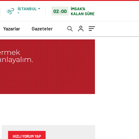
İMSAK'A
İSTANBUL
02:00
KALAN SÜRE
°
Yazarlar
Gazeteler
HIZLI YORUM YAP