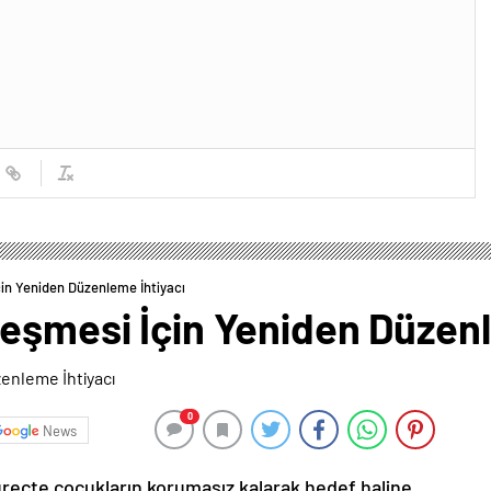
in Yeniden Düzenleme İhtiyacı
leşmesi İçin Yeniden Düzenl
0
News
n süreçte çocukların korumasız kalarak hedef haline