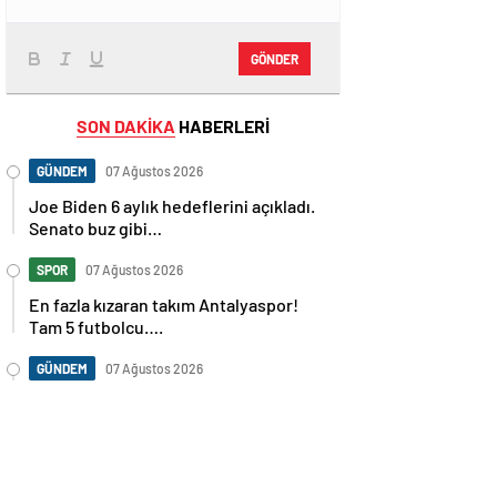
GÖNDER
SON DAKİKA
HABERLERİ
GÜNDEM
07 Ağustos 2026
Joe Biden 6 aylık hedeflerini açıkladı.
Senato buz gibi…
SPOR
07 Ağustos 2026
En fazla kızaran takım Antalyaspor!
Tam 5 futbolcu….
GÜNDEM
07 Ağustos 2026
Norweç silahlı kuvvetleri kadınlardan
oluşan özel kuvvetler eğitimlerini
başlattı.
SPOR
07 Ağustos 2026