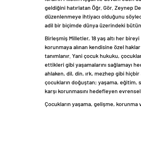
geldiğini hatırlatan Öğr. Gör. Zeynep D
düzenlenmeye ihtiyacı olduğunu söyled
adil bir biçimde dünya üzerindeki bütün
Birleşmiş Milletler, 18 yaş altı her bir
korunmaya alınan kendisine özel haklar 
tanımlanır. Yani çocuk hukuku, çocuklar
ettikleri gibi yaşamalarını sağlamayı h
ahlaken, dil, din, ırk, mezhep gibi hiçb
çocukların doğuştan; yaşama, eğitim, sa
karşı korunmasını hedefleyen evrensel 
Çocukların yaşama, gelişme, korunma ve
çıkan Çocuk Hakları Sözleşmesi ile ilgil
Meslek Yüksekokulu Çocuk Gelişimi Böl
savaş bölgesindeki çocuklar için mevc
bütün çocukların haklarını korumak adın