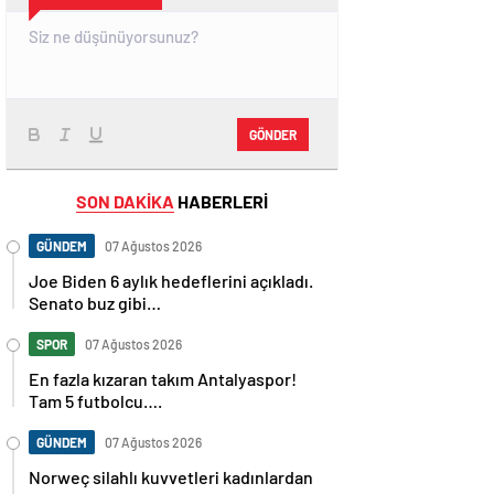
GÖNDER
SON DAKİKA
HABERLERİ
GÜNDEM
07 Ağustos 2026
Joe Biden 6 aylık hedeflerini açıkladı.
Senato buz gibi…
SPOR
07 Ağustos 2026
En fazla kızaran takım Antalyaspor!
Tam 5 futbolcu….
GÜNDEM
07 Ağustos 2026
Norweç silahlı kuvvetleri kadınlardan