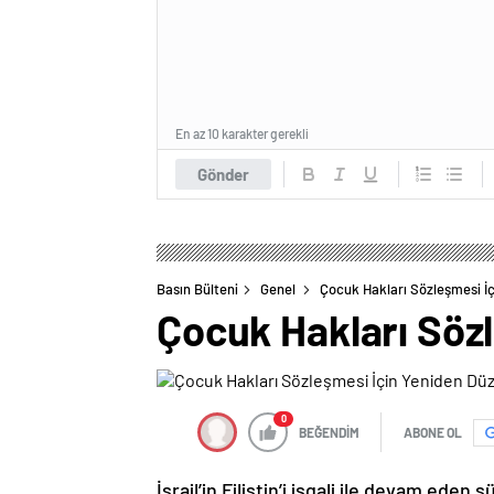
En az 10 karakter gerekli
Gönder
Basın Bülteni
Genel
Çocuk Hakları Sözleşmesi İç
Çocuk Hakları Söz
0
BEĞENDİM
ABONE OL
İsrail’in Filistin’i işgali ile devam ede