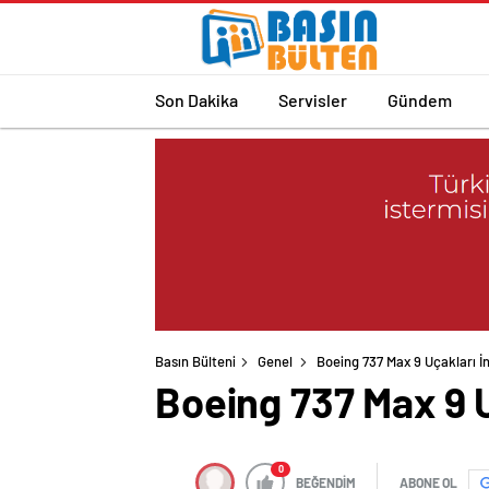
Son Dakika
Servisler
Gündem
Basın Bülteni
Genel
Boeing 737 Max 9 Uçakları İ
Boeing 737 Max 9 U
0
BEĞENDİM
ABONE OL