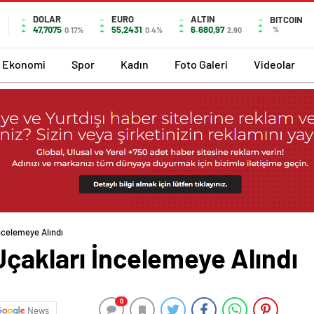
DOLAR
EURO
ALTIN
BITCOIN
47,7075
55,2431
6.680,97
%
0.17%
0.4%
2,90
Ekonomi
Spor
Kadın
Foto Galeri
Videolar
ncelemeye Alındı
çakları İncelemeye Alındı
0
News