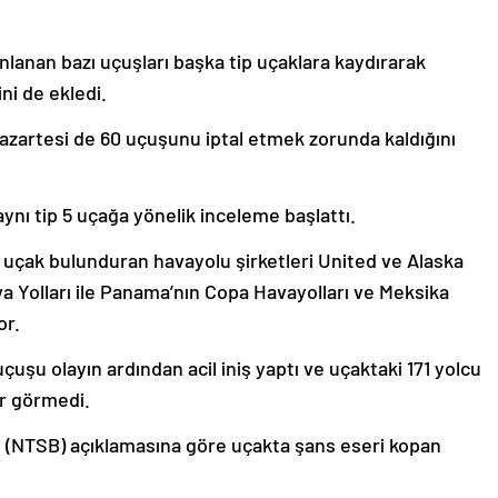
anlanan bazı uçuşları başka tip uçaklara kaydırarak
ini de ekledi.
Pazartesi de 60 uçuşunu iptal etmek zorunda kaldığını
ynı tip 5 uçağa yönelik inceleme başlattı.
i uçak bulunduran havayolu şirketleri United ve Alaska
a Yolları ile Panama’nın Copa Havayolları ve Meksika
or.
uçuşu olayın ardından acil iniş yaptı ve uçaktaki 171 yolcu
ar görmedi.
n (NTSB) açıklamasına göre uçakta şans eseri kopan