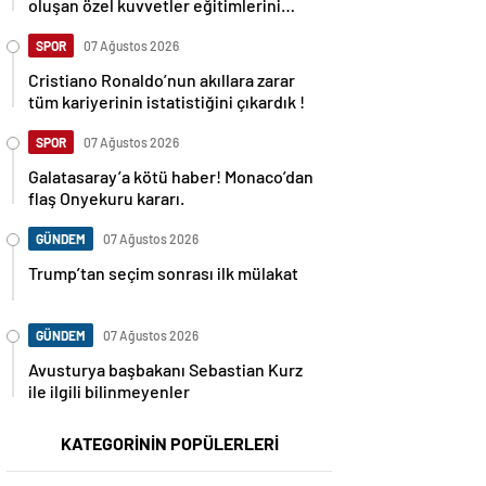
oluşan özel kuvvetler eğitimlerini
başlattı.
SPOR
07 Ağustos 2026
Cristiano Ronaldo’nun akıllara zarar
tüm kariyerinin istatistiğini çıkardık !
SPOR
07 Ağustos 2026
Galatasaray’a kötü haber! Monaco’dan
flaş Onyekuru kararı.
GÜNDEM
07 Ağustos 2026
Trump’tan seçim sonrası ilk mülakat
GÜNDEM
07 Ağustos 2026
Avusturya başbakanı Sebastian Kurz
ile ilgili bilinmeyenler
KATEGORİNİN POPÜLERLERİ