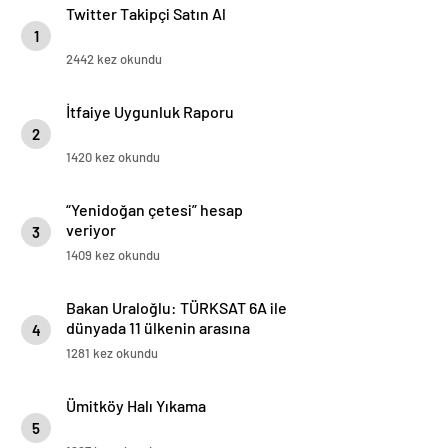
Twitter Takipçi Satın Al
1
2442 kez okundu
İtfaiye Uygunluk Raporu
2
1420 kez okundu
“Yenidoğan çetesi” hesap
veriyor
3
1409 kez okundu
Bakan Uraloğlu: TÜRKSAT 6A ile
dünyada 11 ülkenin arasına
4
girmiş olduk
1281 kez okundu
Ümitköy Halı Yıkama
5