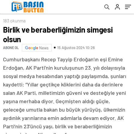
183 okunma
Birlik ve beraberliğimizin simgesi
olsun
15 Ağustos 2024 10:26
ABONE OL
News
Cumhurbaşkanı Recep Tayyip Erdoğan’ın eşi Emine
Erdoğan, AK Parti’nin kuruluşunun 23. yılı dolayısıyla
sosyal medya hesabından yaptığı paylaşımda, şunları
kaydetti: “Yıllar geçtikçe köklerini daha da derinlere
salan AK Parti, milletimizin güveni ve desteğiyle yeni
yaşına merhaba diyor. Geçmişten aldığı güçle,
geleceğe umutla bakan bu büyük yürüyüş, ülkemizin
aydınlık yarınlarına emin adımlarla devam ediyor. AK
Parti’nin 23’üncü yaşı, birlik ve beraberliğimizin