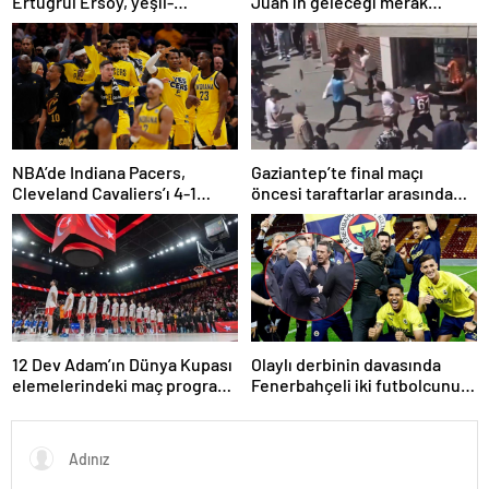
Ertuğrul Ersoy, yeşil-
Juan’ın geleceği merak
beyazlılara geri döndü
konusu
NBA’de Indiana Pacers,
Gaziantep’te final maçı
Cleveland Cavaliers’ı 4-1
öncesi taraftarlar arasında
yenerek konferans finaline
tartışma çıktı
yükseldi
12 Dev Adam’ın Dünya Kupası
Olaylı derbinin davasında
elemelerindeki maç programı
Fenerbahçeli iki futbolcunun
belli oldu
zorla getirilmesi hükmedildi!