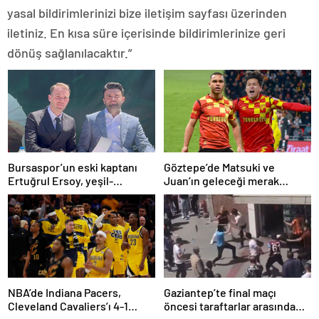
yasal bildirimlerinizi bize iletişim sayfası üzerinden
iletiniz. En kısa süre içerisinde bildirimlerinize geri
dönüş sağlanılacaktır.”
Bursaspor’un eski kaptanı
Göztepe’de Matsuki ve
Ertuğrul Ersoy, yeşil-
Juan’ın geleceği merak
beyazlılara geri döndü
konusu
NBA’de Indiana Pacers,
Gaziantep’te final maçı
Cleveland Cavaliers’ı 4-1
öncesi taraftarlar arasında