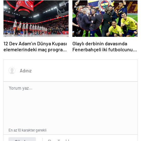
yenerek konferans finaline
tartışma çıktı
yükseldi
12 Dev Adam’ın Dünya Kupası
Olaylı derbinin davasında
elemelerindeki maç programı
Fenerbahçeli iki futbolcunun
belli oldu
zorla getirilmesi hükmedildi!
En az 10 karakter gerekli