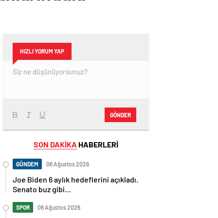
HIZLI YORUM YAP
GÖNDER
SON DAKİKA
HABERLERİ
GÜNDEM
06 Ağustos 2026
Joe Biden 6 aylık hedeflerini açıkladı.
Senato buz gibi…
SPOR
06 Ağustos 2026
En fazla kızaran takım Antalyaspor!