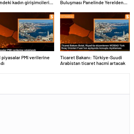
enmesi gerektiğini
Kalkınma İçin Yapılması
dı
Gerekenler Tartışıldı
 piyasalar PMI verilerine
Ticaret Bakanı: Türkiye-Suudi
ndı
Arabistan ticaret hacmi artacak