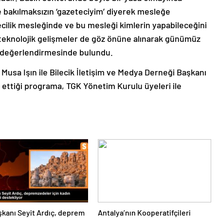
ne bakılmaksızın ‘gazeteciyim’ diyerek mesleğe
cilik mesleğinde ve bu mesleği kimlerin yapabileceğini
 teknolojik gelişmeler de göz önüne alınarak günümüz
.” değerlendirmesinde bulundu.
i Musa Işın ile Bilecik İletişim ve Medya Derneği Başkanı
 ettiği programa, TGK Yönetim Kurulu üyeleri ile
kanı Seyit Ardıç, deprem
Antalya’nın Kooperatifçileri
ndeki kadın girişimcilerin
Buluşması Panelinde Yerelden