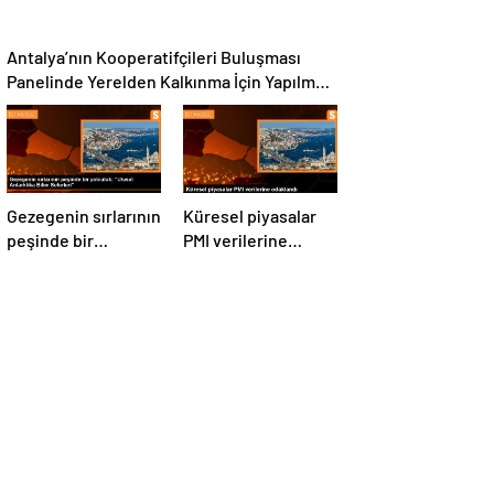
Antalya’nın Kooperatifçileri Buluşması
Panelinde Yerelden Kalkınma İçin Yapılması
Gerekenler Tartışıldı
Gezegenin sırlarının
Küresel piyasalar
peşinde bir
PMI verilerine
yolculuk: “Ulusal
odaklandı
Antarktika Bilim
Seferleri”