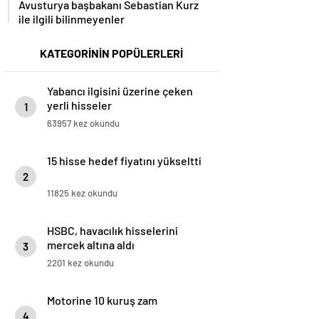
ile ilgili bilinmeyenler
KATEGORİNİN POPÜLERLERİ
Yabancı ilgisini üzerine çeken
yerli hisseler
1
63957 kez okundu
15 hisse hedef fiyatını yükseltti
2
11825 kez okundu
HSBC, havacılık hisselerini
mercek altına aldı
3
2201 kez okundu
Motorine 10 kuruş zam
4