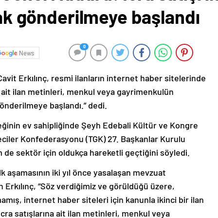
arak gönderilmeye başlandı
0
News
vit Erkılınç, resmi ilanların internet haber sitelerinde
a ait ilan metinleri, menkul veya gayrimenkulün
k gönderilmeye başlandı.” dedi.
neğinin ev sahipliğinde Şeyh Edebali Kültür ve Kongre
ciler Konfederasyonu (TGK) 27. Başkanlar Kurulu
m de sektör için oldukça hareketli geçtiğini söyledi.
lk aşamasının iki yıl önce yasalaşan mevzuat
 Erkılınç, “Söz verdiğimiz ve görüldüğü üzere,
mış, internet haber siteleri için kanunla ikinci bir ilan
cra satışlarına ait ilan metinleri, menkul veya