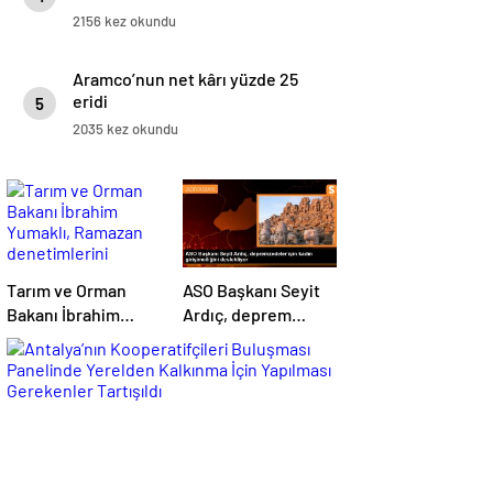
2156 kez okundu
Aramco’nun net kârı yüzde 25
eridi
5
2035 kez okundu
Tarım ve Orman
ASO Başkanı Seyit
Bakanı İbrahim
Ardıç, deprem
Yumaklı, Ramazan
bölgesindeki kadın
denetimlerini
girişimcilerin
sıklaştırdıklarını
desteklenmesi
açıkladı
gerektiğini
vurguladı