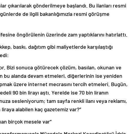
mlar çıkarılarak gönderilmeye başlandı. Bu ilanları resmi
günlerde de ilgili bakanlığımızla resmi görüşme
arifesine öngörülenin üzerinde zam yaptıklarını hatırlattı.
kkep, baskı, dağıtım gibi maliyetlerde karşılaştığı
edi:
r. Bizi sonuca götürecek çözüm, basılan, okunan ve
in bu alanda devam etmeleri, diğerlerinin ise yeniden
yapmak üzere internet mecrasını tercih etmeleri. Bugün,
eli 90 bin lirayı aştı. Yerelde ise 70 bin liranın
nuza sesleniyorum; tam sayfa renkli ilanı veya reklamı,
n liraya alabilen kaç gazetemiz var?”
an birçok mesele var”
Dezenformasyonla Mücadele Merkezi Koordinatörü İdris