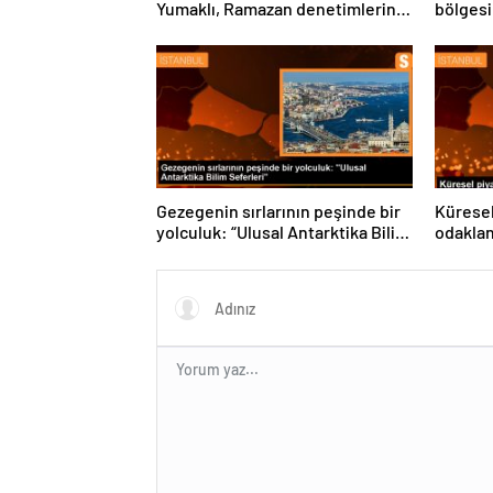
sıklaştırdıklarını açıkladı
destekl
vurgula
Gezegenin sırlarının peşinde bir
Küresel
yolculuk: “Ulusal Antarktika Bilim
odakla
Seferleri”