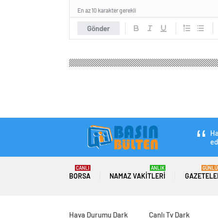
En az 10 karakter gerekli
Gönder
Basın Bülteni
Ekonomi
Borsa
BTSO 5. ve 30. 
BTSO 5. ve 30. Mes
Toplantısı Gerçekle