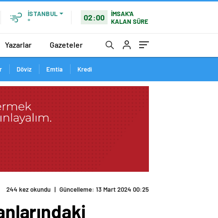
İMSAK'A
İSTANBUL
02:00
KALAN SÜRE
°
Yazarlar
Gazeteler
r
Döviz
Emtia
Kredi
şlandı
anlarındaki