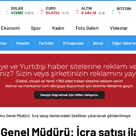
DOLAR
EURO
ALTIN
BITCOIN
47,5981
54,9724
6.484,16
%
0.05%
-0.1%
-0,18
Ekonomi
Spor
Kadın
Foto Galeri
Videolar
ınlar
Hisseler
Pariteler
Kritoparalar
Borsa
Diğer Haberle
mu Genel Müdürü: İcra satışı ilanlarındaki özellikler çıkarılarak gönderilmeye ba
Genel Müdürü: İcra satışı il