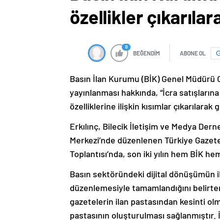
özellikler çıkarıl
0
BEĞENDİM
ABONE OL
Basın İlan Kurumu (BİK) Genel Müdürü Ca
yayınlanması hakkında, “İcra satışların
özelliklerine ilişkin kısımlar çıkarılara
Erkılınç, Bilecik İletişim ve Medya Der
Merkezi’nde düzenlenen Türkiye Gazete
Toplantısı’nda, son iki yılın hem BİK he
Basın sektöründeki dijital dönüşümün i
düzenlemesiyle tamamlandığını belirten
gazetelerin ilan pastasından kesinti olma
pastasının oluşturulması sağlanmıştır. İ