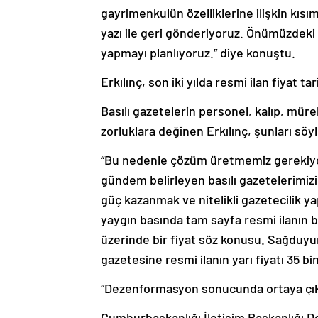
gayrimenkulün özelliklerine ilişkin kısı
yazı ile geri gönderiyoruz. Önümüzdeki 
yapmayı planlıyoruz.” diye konuştu.
Erkılınç, son iki yılda resmi ilan fiyat t
Basılı gazetelerin personel, kalıp, müre
zorluklara değinen Erkılınç, şunları söyl
“Bu nedenle çözüm üretmemiz gerekiyo
gündem belirleyen basılı gazetelerimiz
güç kazanmak ve nitelikli gazetecilik 
yaygın basında tam sayfa resmi ilanın bed
üzerinde bir fiyat söz konusu. Sağduyu
gazetesine resmi ilanın yarı fiyatı 35 bi
“Dezenformasyon sonucunda ortaya çık
Cumhurbaşkanlığı İletişim Başkanlığı 