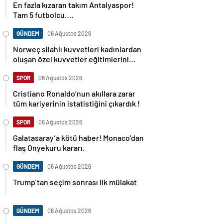
Tam 5 futbolcu….
GÜNDEM
06 Ağustos 2026
Norweç silahlı kuvvetleri kadınlardan
oluşan özel kuvvetler eğitimlerini
başlattı.
SPOR
06 Ağustos 2026
Cristiano Ronaldo’nun akıllara zarar
tüm kariyerinin istatistiğini çıkardık !
SPOR
06 Ağustos 2026
Galatasaray’a kötü haber! Monaco’dan
flaş Onyekuru kararı.
GÜNDEM
06 Ağustos 2026
Trump’tan seçim sonrası ilk mülakat
GÜNDEM
06 Ağustos 2026
Avusturya başbakanı Sebastian Kurz