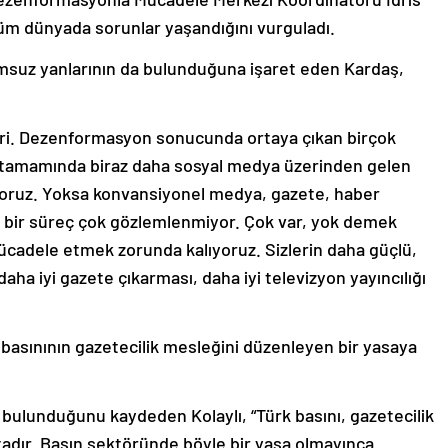
üm dünyada sorunlar yaşandığını vurguladı.
msuz yanlarının da bulunduğuna işaret eden Kardaş,
ri. Dezenformasyon sonucunda ortaya çıkan birçok
e tamamında biraz daha sosyal medya üzerinden gelen
oruz. Yoksa konvansiyonel medya, gazete, haber
r bir süreç çok gözlemlenmiyor. Çok var, yok demek
ücadele etmek zorunda kalıyoruz. Sizlerin daha güçlü,
daha iyi gazete çıkarması, daha iyi televizyon yayıncılığı
 basınının gazetecilik mesleğini düzenleyen bir yasaya
 bulunduğunu kaydeden Kolaylı, “Türk basını, gazetecilik
adır. Basın sektöründe böyle bir yasa olmayınca