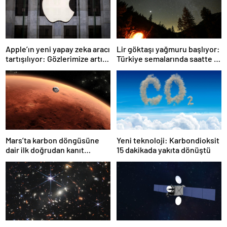
Apple’ın yeni yapay zeka aracı
Lir göktaşı yağmuru başlıyor:
tartışılıyor: Gözlerimize artık
Türkiye semalarında saatte 15
güvenebilir miyiz?
yıldız kayması görülebilecek
Mars’ta karbon döngüsüne
Yeni teknoloji: Karbondioksit
dair ilk doğrudan kanıt
15 dakikada yakıta dönüştü
bulundu