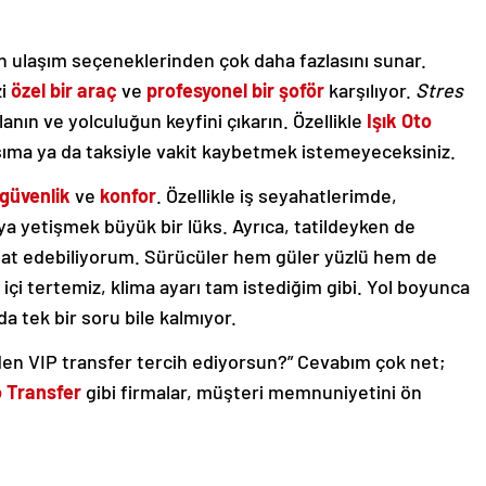
an ulaşım seçeneklerinden çok daha fazlasını sunar.
zi
özel bir araç
ve
profesyonel bir şoför
karşılıyor.
Stres
nın ve yolculuğun keyfini çıkarın. Özellikle
Işık Oto
aşıma ya da taksiyle vakit kaybetmek istemeyeceksiniz.
güvenlik
ve
konfor
. Özellikle iş seyahatlerimde,
ya yetişmek büyük bir lüks. Ayrıca, tatildeyken de
at edebiliyorum. Sürücüler hem güler yüzlü hem de
içi tertemiz, klima ayarı tam istediğim gibi. Yol boyunca
da tek bir soru bile kalmıyor.
en VIP transfer tercih ediyorsun?” Cevabım çok net;
o Transfer
gibi firmalar, müşteri memnuniyetini ön