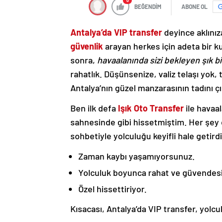
0
BEĞENDİM
ABONE OL
Antalya’da VIP transfer
deyince aklınız
güvenlik
arayan herkes için adeta bir ku
sonra,
havaalanında sizi bekleyen şık bi
rahatlık. Düşünsenize, valiz telaşı yok,
Antalya’nın güzel manzarasının tadını ç
Ben ilk defa
Işık Oto Transfer
ile havaal
sahnesinde gibi hissetmiştim. Her şey
sohbetiyle yolculuğu keyifli hale getirdi
Zaman kaybı yaşamıyorsunuz.
Yolculuk boyunca rahat ve güvendesi
Özel hissettiriyor.
Kısacası, Antalya’da VIP transfer, yolc