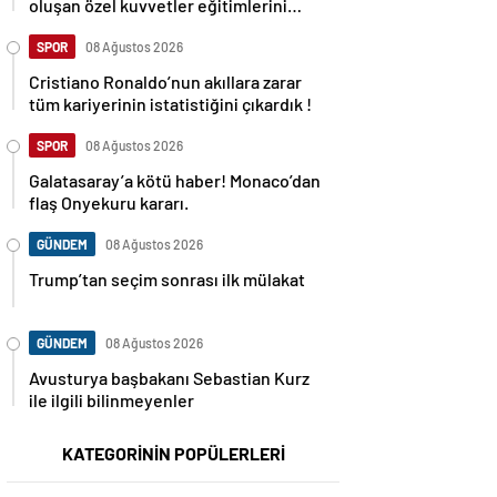
oluşan özel kuvvetler eğitimlerini
başlattı.
SPOR
08 Ağustos 2026
Cristiano Ronaldo’nun akıllara zarar
tüm kariyerinin istatistiğini çıkardık !
SPOR
08 Ağustos 2026
Galatasaray’a kötü haber! Monaco’dan
flaş Onyekuru kararı.
GÜNDEM
08 Ağustos 2026
Trump’tan seçim sonrası ilk mülakat
GÜNDEM
08 Ağustos 2026
Avusturya başbakanı Sebastian Kurz
ile ilgili bilinmeyenler
KATEGORİNİN POPÜLERLERİ