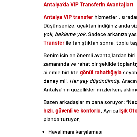
Antalya’da VIP Transferin Avantajları
Antalya VIP transfer
hizmetleri, sırad
Düşünsenize, uçaktan indiğiniz anda si
yok, bekleme yok.
Sadece arkanıza yasla
Transfer
ile tanıştıktan sonra, toplu t
Benim için en önemli avantajlardan biri
zamanında ve rahat bir şekilde toplantı
ailemle birlikte
gönül rahatlığıyla
seyah
deneyimli.
Her şey düşünülmüş.
Aracın 
Antalya'nın güzelliklerini izlerken, aklım
Bazen arkadaşlarım bana soruyor: “Ned
hızlı, güvenli ve konforlu
. Ayrıca
Işık Ot
planda tutuyor.
Havalimanı karşılaması