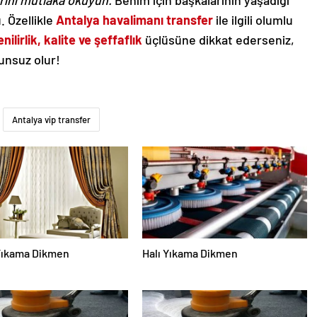
rını mutlaka okuyun.
Benim için başkalarının yaşadığı
. Özellikle
Antalya havalimanı transfer
ile ilgili olumlu
nilirlik, kalite ve şeffaflık
üçlüsüne dikkat ederseniz,
unsuz olur!
Antalya vip transfer
Yıkama Dikmen
Halı Yıkama Dikmen