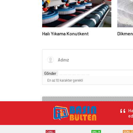
Halı Yıkama Konutkent
Dikmen 
Gönder
En az 10 karakter gerekli
Ha
ed
CANLI
ANLIK
GÜNLÜ