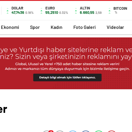
DOLAR
EURO
ALTIN
BITCOIN
47,7436
55,2510
6.660,55
%
0.18%
0.32%
2,59
Ekonomi
Spor
Kadın
Foto Galeri
Videolar
er