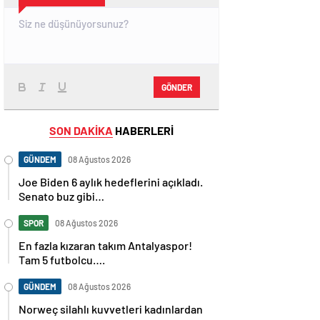
GÖNDER
SON DAKİKA
HABERLERİ
GÜNDEM
08 Ağustos 2026
Joe Biden 6 aylık hedeflerini açıkladı.
Senato buz gibi…
SPOR
08 Ağustos 2026
En fazla kızaran takım Antalyaspor!
Tam 5 futbolcu….
GÜNDEM
08 Ağustos 2026
Norweç silahlı kuvvetleri kadınlardan