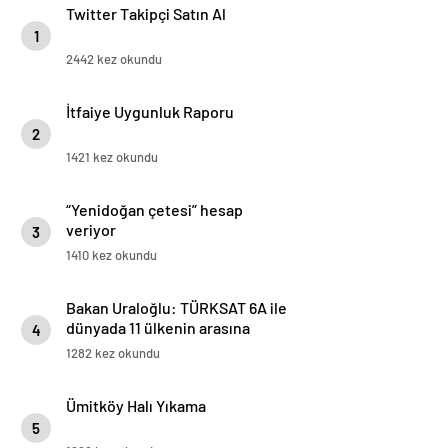
Twitter Takipçi Satın Al
1
2442 kez okundu
İtfaiye Uygunluk Raporu
2
1421 kez okundu
“Yenidoğan çetesi” hesap
veriyor
3
1410 kez okundu
Bakan Uraloğlu: TÜRKSAT 6A ile
dünyada 11 ülkenin arasına
4
girmiş olduk
1282 kez okundu
Ümitköy Halı Yıkama
5