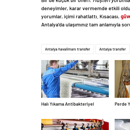
Bir de küçük bir öneri:
Müşteri yorumla
deneyimler, karar vermemde etkili oldu
yorumlar, içimi rahatlattı. Kısacası,
güve
Antalya’da ulaşımınız tam anlamıyla sor
Antalya havalimanı transfer
Antalya transfer
Halı Yıkama Antibakteriyel
Perde 