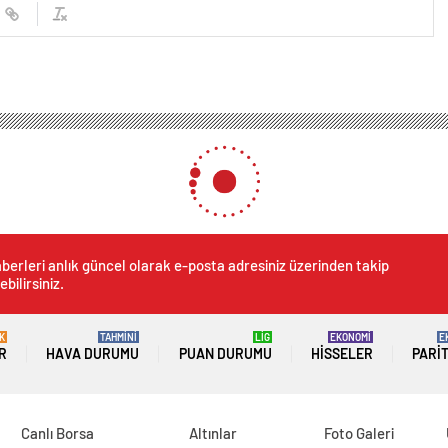
berleri anlık güncel olarak e-posta adresiniz üzerinden takip
ebilirsiniz.
K
TAHMİNİ
LİG
EKONOMİ
E
R
HAVA DURUMU
PUAN DURUMU
HISSELER
PARI
Canlı Borsa
Altınlar
Foto Galeri