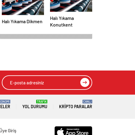
Halı Yıkama
Halı Yıkama Dikmen
Konutkent
KONOMİ
TRAFİK
CANLI
TELER
YOL DURUMU
KRIPTO PARALAR
Üye Giriş