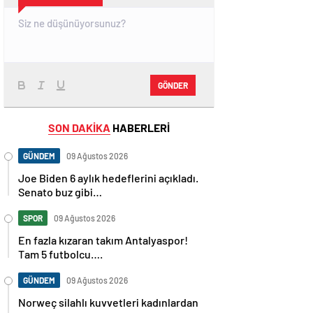
GÖNDER
SON DAKİKA
HABERLERİ
GÜNDEM
09 Ağustos 2026
Joe Biden 6 aylık hedeflerini açıkladı.
Senato buz gibi…
SPOR
09 Ağustos 2026
En fazla kızaran takım Antalyaspor!
Tam 5 futbolcu….
GÜNDEM
09 Ağustos 2026
Norweç silahlı kuvvetleri kadınlardan