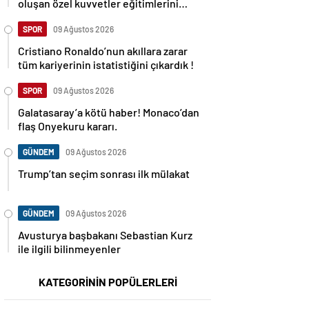
oluşan özel kuvvetler eğitimlerini
başlattı.
SPOR
09 Ağustos 2026
Cristiano Ronaldo’nun akıllara zarar
tüm kariyerinin istatistiğini çıkardık !
SPOR
09 Ağustos 2026
Galatasaray’a kötü haber! Monaco’dan
flaş Onyekuru kararı.
GÜNDEM
09 Ağustos 2026
Trump’tan seçim sonrası ilk mülakat
GÜNDEM
09 Ağustos 2026
Avusturya başbakanı Sebastian Kurz
ile ilgili bilinmeyenler
KATEGORİNİN POPÜLERLERİ