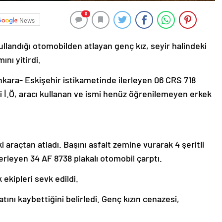
0
News
ullandığı otomobilden atlayan genç kız, seyir halindeki
nı yitirdi.
nkara- Eskişehir istikametinde ilerleyen 06 CRS 718
i İ.Ö, aracı kullanan ve ismi henüz öğrenilemeyen erkek
i araçtan atladı. Başını asfalt zemine vurarak 4 şeritli
lerleyen 34 AF 8738 plakalı otomobil çarptı.
 ekipleri sevk edildi.
atını kaybettiğini belirledi. Genç kızın cenazesi,