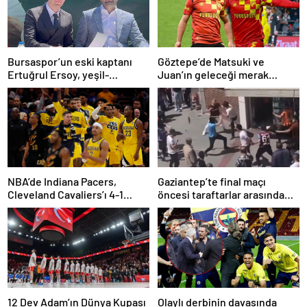
Bursaspor’un eski kaptanı
Göztepe’de Matsuki ve
Ertuğrul Ersoy, yeşil-
Juan’ın geleceği merak
beyazlılara geri döndü
konusu
NBA’de Indiana Pacers,
Gaziantep’te final maçı
Cleveland Cavaliers’ı 4-1
öncesi taraftarlar arasında
yenerek konferans finaline
tartışma çıktı
yükseldi
12 Dev Adam’ın Dünya Kupası
Olaylı derbinin davasında