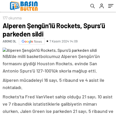
177 okunma
Alperen Şengün’lü Rockets, Spurs’ü
parkeden sildi
7 Kasım 2024 14:09
ABONE OL
News
NBA’de milli basketbolcumuz Alperen Şengün’ün
formasını giydiği Houston Rockets, evinde San
Antonio Spurs’ü 127-100’lük skorla mağlup etti.
Alperen mücadeleyi 16 sayı, 5 ribaund ve 4 asist ile
noktaladı.
Rockets’ta Fred VanVleet sahip olduğu 21 sayı, 10 asist
ve 7 ribaundlık istatistiklerle galibiyetin mimarı
olurken, Jalen Green ise parkeden 21 sayı, 5 ribaund ve