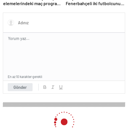
elemelerindeki maç programı
Fenerbahçeli iki futbolcunun
belli oldu
zorla getirilmesi hükmedildi!
En az 10 karakter gerekli
Gönder