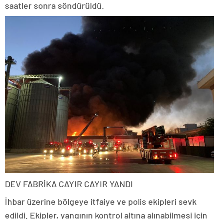
saatler sonra söndürüldü.
DEV FABRİKA CAYIR CAYIR YANDI
İhbar üzerine bölgeye itfaiye ve polis ekipleri sevk
edildi. Ekipler, yangının kontrol altına alınabilmesi için