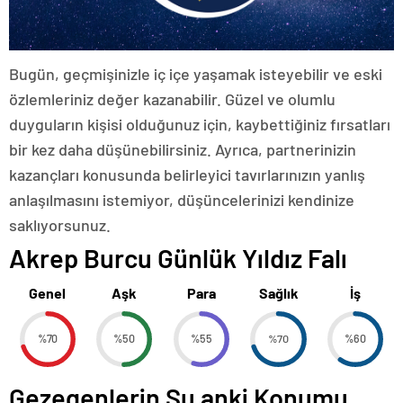
Bugün, geçmişinizle iç içe yaşamak isteyebilir ve eski
özlemleriniz değer kazanabilir. Güzel ve olumlu
duyguların kişisi olduğunuz için, kaybettiğiniz fırsatları
bir kez daha düşünebilirsiniz. Ayrıca, partnerinizin
kazançları konusunda belirleyici tavırlarınızın yanlış
anlaşılmasını istemiyor, düşüncelerinizi kendinize
saklıyorsunuz.
Akrep Burcu Günlük Yıldız Falı
Genel
Aşk
Para
Sağlık
İş
%70
%50
%55
%70
%60
Gezegenlerin Şu anki Konumu